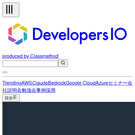
produced by Classmethod
Trending
AWS
Claude
Bedrock
Google Cloud
Azure
セミナー
会
社説明会
勉強会
事例
採用
目次