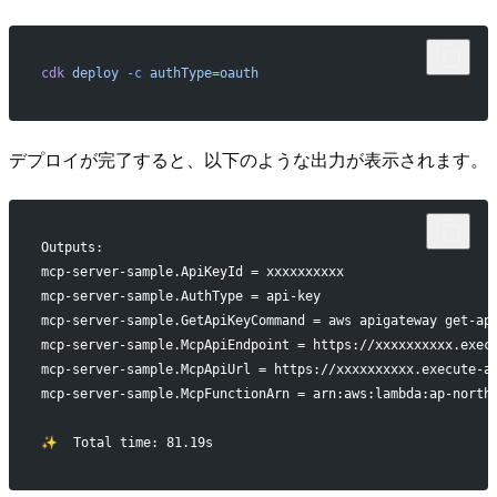
cdk
 deploy
 -c
 authType=oauth
デプロイが完了すると、以下のような出力が表示されます。
Outputs:
mcp-server-sample.ApiKeyId = xxxxxxxxxx
mcp-server-sample.AuthType = api-key
mcp-server-sample.GetApiKeyCommand = aws apigateway get-ap
mcp-server-sample.McpApiEndpoint = https://xxxxxxxxxx.exec
mcp-server-sample.McpApiUrl = https://xxxxxxxxxx.execute-a
mcp-server-sample.McpFunctionArn = arn:aws:lambda:ap-north
✨  Total time: 81.19s