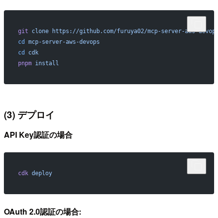
git
 clone
 https://github.com/furuya02/mcp-server-aws-devop
cd
 mcp-server-aws-devops
cd
 cdk
pnpm
 install
(3) デプロイ
API Key認証の場合
cdk
 deploy
OAuth 2.0認証の場合: