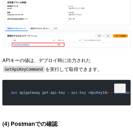
APIキーの値は、デプロイ時に出力された
を実行して取得できます。
GetApiKeyCommand
aws
 apigateway
 get-api-key
 --api-key
 <
ApiKeyI
d
>
 --include-
(4) Postmanでの確認