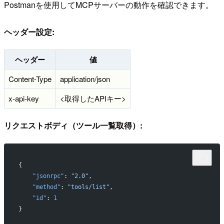
Postmanを使用してMCPサーバーの動作を確認できます。
ヘッダー設定:
ヘッダー
値
Content-Type
application/json
x-api-key
<取得したAPIキー>
リクエストボディ（ツール一覧取得）:
{
    "jsonrpc"
: 
"2.0"
,
    "method"
: 
"tools/list"
,
    "id"
: 
1
}