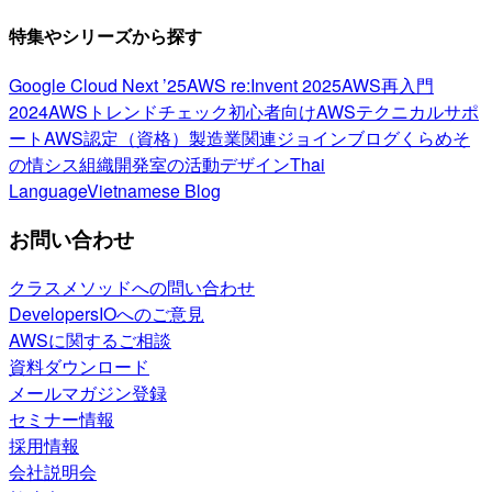
特集やシリーズから探す
Google Cloud Next ’25
AWS re:Invent 2025
AWS再入門
2024
AWSトレンドチェック
初心者向け
AWSテクニカルサポ
ート
AWS認定（資格）
製造業関連
ジョインブログ
くらめそ
の情シス
組織開発室の活動
デザイン
Thai
Language
Vietnamese Blog
お問い合わせ
クラスメソッドへの問い合わせ
DevelopersIOへのご意見
AWSに関するご相談
資料ダウンロード
メールマガジン登録
セミナー情報
採用情報
会社説明会