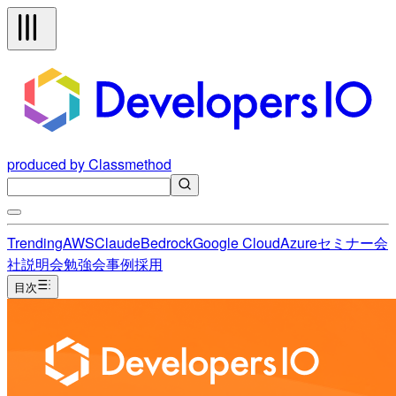
produced by Classmethod
Trending
AWS
Claude
Bedrock
Google Cloud
Azure
セミナー
会
社説明会
勉強会
事例
採用
目次