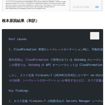
根本原因結果（和訳）
Root
 causes
1.
 CloudFormation
 管理のシークレットローテーション時に、手動作成
根本原因は、CloudFormation
 で管理されている
 Datadog
 のシークレッ
この環境では、Datadog
 の
 API
 キーシークレットは
 CloudFormation
しかし、タスク定義
 FireLens:7（2024年12月4日にユーザー
 cm-shiin
その結果、シークレットのローテーションが発生するたびに、タスク定義と
Key
 findings
1.
 タスク定義
 FireLens:7
 が削除済みの
 Secrets
 Manager
 シークレ