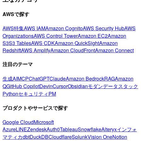
AWSで探す
AWS特集
AWS IAM
Amazon Cognito
AWS Security Hub
AWS
Organizations
AWS Control Tower
Amazon EC2
Amazon
S3
S3 Tables
AWS CDK
Amazon QuickSight
Amazon
Redshift
AWS Amplify
Amazon CloudFront
Amazon Connect
注目のテーマ
生成AI
MCP
ChatGPT
Claude
Amazon Bedrock
RAG
Amazon
Q
GitHub Copilot
Devin
Cursor
Obsidian
モダンデータスタック
Python
セキュリティ
PM
プロダクトやサービスで探す
Google Cloud
Microsoft
Azure
LINE
Zendesk
Auth0
Tableau
Snowflake
Alteryx
インフォ
マティカ
dbt
DuckDB
Cloudflare
Splunk
Vision One
Notion