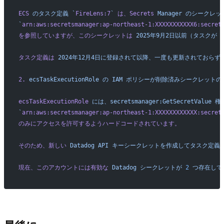
ECS
 のタスク定義
 `
FireLens:7
`
 は、Secrets
 Manager
 のシークレッ
`
arn:aws:secretsmanager:ap-northeast-1:XXXXXXXXXXX6:secret
を参照していますが、このシークレットは
 2025年9月2日以前（タスクが
 
タスク定義は
 2024年12月4日に登録されて以降、一度も更新されておらず
2.
 ecsTaskExecutionRole
 の
 IAM
 ポリシーが削除済みシークレットの
ecsTaskExecutionRole
 には、secretsmanager:GetSecretValue
 権
`
arn:aws:secretsmanager:ap-northeast-1:XXXXXXXXXXXX:secret
のみにアクセスを許可するようハードコードされています。
そのため、新しい
 Datadog
 API
 キーシークレットを作成してタスク定義
現在、このアカウントには有効な
 Datadog
 シークレットが
 2
 つ存在して