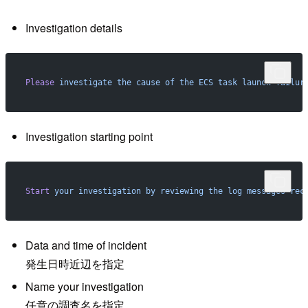
Investigation details
Please
 investigate
 the
 cause
 of
 the
 ECS
 task
 launch
 failur
Investigation starting point
Start
 your
 investigation
 by
 reviewing
 the
 log
 messages
 rec
Data and time of incident
発生日時近辺を指定
Name your investigation
任意の調査名を指定