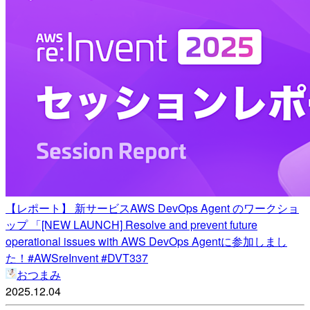
【レポート】 新サービスAWS DevOps Agent のワークショ
ップ 「[NEW LAUNCH] Resolve and prevent future
operational issues with AWS DevOps Agentに参加しまし
た！#AWSreInvent #DVT337
おつまみ
2025.12.04