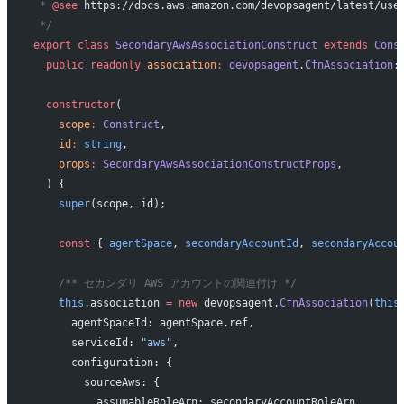
 * 
@see
 https://docs.aws.amazon.com/devopsagent/latest/use
 */
export
 class
 SecondaryAwsAssociationConstruct
 extends
 Cons
  public
 readonly
 association
:
 devopsagent
.
CfnAssociation
;
  constructor
(
    scope
:
 Construct
,
    id
:
 string
,
    props
:
 SecondaryAwsAssociationConstructProps
,
  ) {
    super
(scope, id);
    const
 { 
agentSpace
, 
secondaryAccountId
, 
secondaryAccou
    /** セカンダリ AWS アカウントの関連付け */
    this
.association 
=
 new
 devopsagent.
CfnAssociation
(
this
      agentSpaceId: agentSpace.ref,
      serviceId: 
"aws"
,
      configuration: {
        sourceAws: {
          assumableRoleArn: secondaryAccountRoleArn,