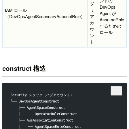
ントの
ダ
DevOps
IAM ロール
リ
Agent が
（DevOpsAgentSecondaryAccountRole）
ア
AssumeRole
カ
するための
ウ
ロール
ン
ト
construct 構造
Security スタック（ハブアカウント）
└── DevOpsAgentConstruct
    ├── AgentSpaceConstruct
    │   └── OperatorRoleConstruct
    ├── AwsAssociationConstruct
    │   └── AgentSpaceRoleConstruct