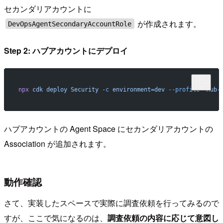
セカンダリアカウントに
が作成されます。
DevOpsAgentSecondaryAccountRole
Step 2: ハブアカウントにデプロイ
npx
 cdk
 deploy
 Security
 -c
 environment=dev
 --profile
 <
hub-
ハブアカウントの Agent Space にセカンダリアカウントの
Association が追加されます。
動作確認
さて、実装したスペースで実際に調査依頼を行ってみるので
すが、ここで気になるのは、
調査依頼の内容に応じて意図し