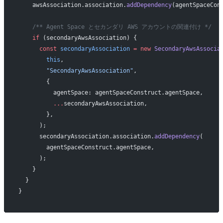
    awsAssociation.association.
addDependency
(agentSpaceCon
    /** Agent Space とセカンダリ AWS アカウントの関連付け */
    if
 (secondaryAwsAssociation) {
      const
 secondaryAssociation
 =
 new
 SecondaryAwsAssocia
        this
,
        "SecondaryAwsAssociation"
,
        {
          agentSpace: agentSpaceConstruct.agentSpace,
          ...
secondaryAwsAssociation,
        },
      );
      secondaryAssociation.association.
addDependency
(
        agentSpaceConstruct.agentSpace,
      );
    }
  }
}