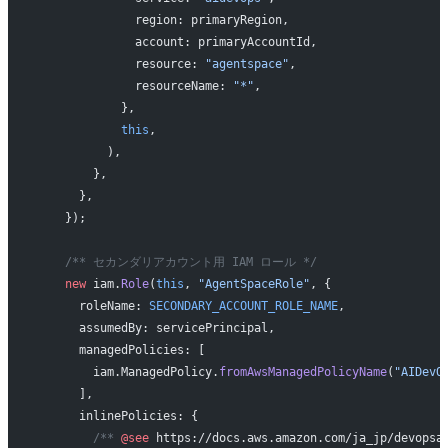
              region: primaryRegion,
              account: primaryAccountId,
              resource: 
"agentspace"
,
              resourceName: 
"*"
,
            },
            this
,
          ),
        },
      },
    });
    /** セカンダリアカウント用 IAM ロール */
    new
 iam.
Role
(
this
, 
"AgentSpaceRole"
, {
      roleName: 
SECONDARY_ACCOUNT_ROLE_NAME
,
      assumedBy: servicePrincipal,
      managedPolicies: [
        iam.ManagedPolicy.
fromAwsManagedPolicyName
(
"AIDevO
      ],
      inlinePolicies: {
        /** 
@see
 https://docs.aws.amazon.com/ja_jp/devopsa