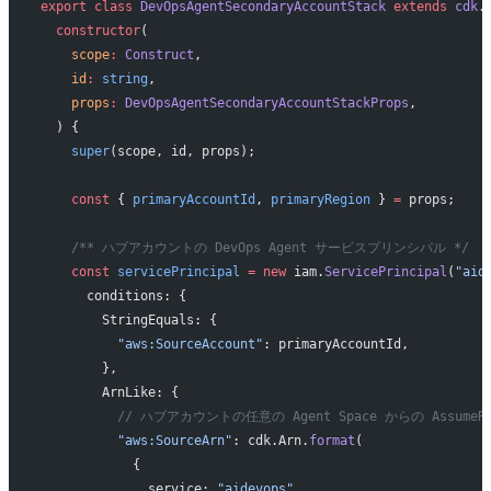
export
 class
 DevOpsAgentSecondaryAccountStack
 extends
 cdk
.
  constructor
(
    scope
:
 Construct
,
    id
:
 string
,
    props
:
 DevOpsAgentSecondaryAccountStackProps
,
  ) {
    super
(scope, id, props);
    const
 { 
primaryAccountId
, 
primaryRegion
 } 
=
 props;
    /** ハブアカウントの DevOps Agent サービスプリンシパル */
    const
 servicePrincipal
 =
 new
 iam.
ServicePrincipal
(
"aid
      conditions: {
        StringEquals: {
          "aws:SourceAccount"
: primaryAccountId,
        },
        ArnLike: {
          // ハブアカウントの任意の Agent Space からの As
          "aws:SourceArn"
: cdk.Arn.
format
(
            {
              service: 
"aidevops"
,