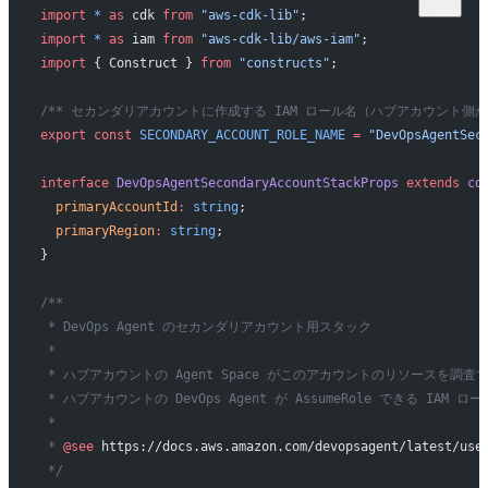
import
 *
 as
 cdk 
from
 "aws-cdk-lib"
;
import
 *
 as
 iam 
from
 "aws-cdk-lib/aws-iam"
;
import
 { Construct } 
from
 "constructs"
;
/** セカンダリアカウントに作成する IAM ロール名（ハブアカウント側から
export
 const
 SECONDARY_ACCOUNT_ROLE_NAME
 =
 "DevOpsAgentSec
interface
 DevOpsAgentSecondaryAccountStackProps
 extends
 cd
  primaryAccountId
:
 string
;
  primaryRegion
:
 string
;
}
/**
 * DevOps Agent のセカンダリアカウント用スタック
 *
 * ハブアカウントの Agent Space がこのアカウントのリソースを調査
 * ハブアカウントの DevOps Agent が AssumeRole できる IAM 
 *
 * 
@see
 https://docs.aws.amazon.com/devopsagent/latest/use
 */