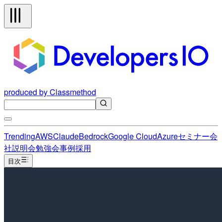
produced by Classmethod
Trending
AWS
Claude
Bedrock
Google Cloud
Azure
セミナー
会
社説明会
勉強会
事例
採用
目次