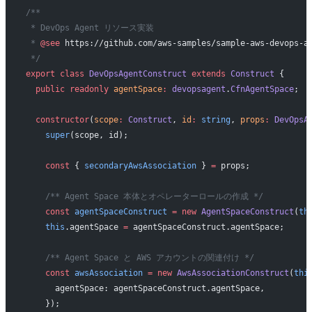
/**
 * DevOps Agent リソース実装
 * 
@see
 https://github.com/aws-samples/sample-aws-devops-a
 */
export
 class
 DevOpsAgentConstruct
 extends
 Construct
 {
  public
 readonly
 agentSpace
:
 devopsagent
.
CfnAgentSpace
;
  constructor
(
scope
:
 Construct
, 
id
:
 string
, 
props
:
 DevOpsA
    super
(scope, id);
    const
 { 
secondaryAwsAssociation
 } 
=
 props;
    /** Agent Space 本体とオペレーターロールの作成 */
    const
 agentSpaceConstruct
 =
 new
 AgentSpaceConstruct
(
th
    this
.agentSpace 
=
 agentSpaceConstruct.agentSpace;
    /** Agent Space と AWS アカウントの関連付け */
    const
 awsAssociation
 =
 new
 AwsAssociationConstruct
(
thi
      agentSpace: agentSpaceConstruct.agentSpace,
    });