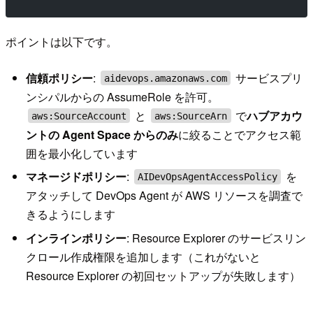
ポイントは以下です。
信頼ポリシー
:
サービスプリ
aidevops.amazonaws.com
ンシパルからの AssumeRole を許可。
と
で
ハブアカウ
aws:SourceAccount
aws:SourceArn
ントの Agent Space からのみ
に絞ることでアクセス範
囲を最小化しています
マネージドポリシー
:
を
AIDevOpsAgentAccessPolicy
アタッチして DevOps Agent が AWS リソースを調査で
きるようにします
インラインポリシー
: Resource Explorer のサービスリン
クロール作成権限を追加します（これがないと
Resource Explorer の初回セットアップが失敗します）