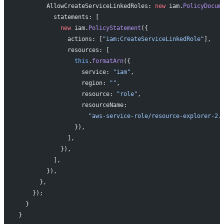
        AllowCreateServiceLinkedRoles: 
new
 iam.
PolicyDocum
          statements: [
            new
 iam.
PolicyStatement
({
              actions: [
"iam:CreateServiceLinkedRole"
],
              resources: [
                this
.
formatArn
({
                  service: 
"iam"
,
                  region: 
""
,
                  resource: 
"role"
,
                  resourceName:
                    "aws-service-role/resource-explorer-2.
                }),
              ],
            }),
          ],
        }),
      },
    });
  }
}