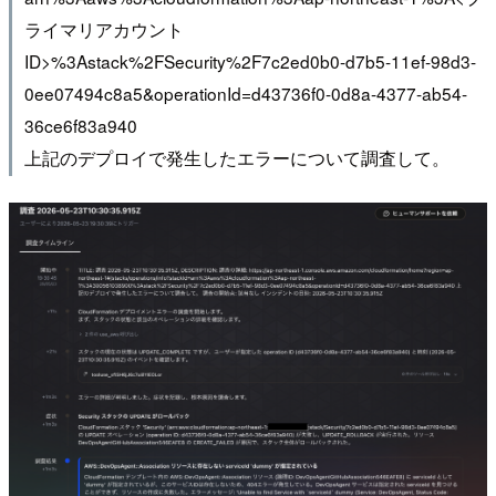
ライマリアカウント
ID>%3Astack%2FSecurity%2F7c2ed0b0-d7b5-11ef-98d3-
0ee07494c8a5&operationId=d43736f0-0d8a-4377-ab54-
36ce6f83a940
上記のデプロイで発生したエラーについて調査して。