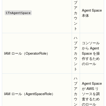
ブ
ア
Agent Space
カ
CfnAgentSpace
本体
ウ
ン
ト
ハ
ブ
コンソール
ア
から Agent
IAM ロール（OperatorRole）
カ
Space を操
ウ
作するため
ン
のロール
ト
ハ
ブ
Agent Space
ア
が AWS リ
IAM ロール（AgentSpaceRole）
カ
ソースを調
ウ
査するため
ン
のロール