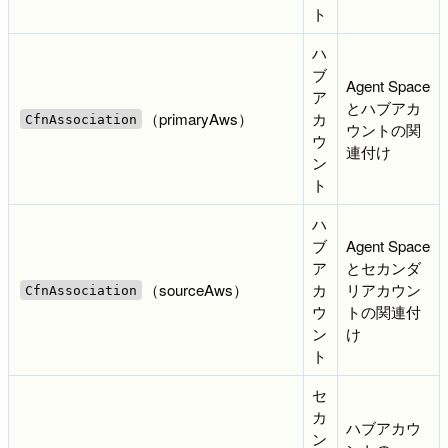
ト
ハ
ブ
Agent Space
ア
とハブアカ
（primaryAws）
カ
CfnAssociation
ウントの関
ウ
連付け
ン
ト
ハ
ブ
Agent Space
ア
とセカンダ
（sourceAws）
カ
リアカウン
CfnAssociation
ウ
トの関連付
ン
け
ト
セ
カ
ハブアカウ
ン