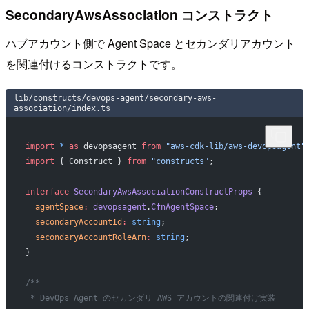
SecondaryAwsAssociation コンストラクト
ハブアカウント側で Agent Space とセカンダリアカウント
を関連付けるコンストラクトです。
lib/constructs/devops-agent/secondary-aws-
association/index.ts
import
 *
 as
 devopsagent 
from
 "aws-cdk-lib/aws-devopsagent"
import
 { Construct } 
from
 "constructs"
;
interface
 SecondaryAwsAssociationConstructProps
 {
  agentSpace
:
 devopsagent
.
CfnAgentSpace
;
  secondaryAccountId
:
 string
;
  secondaryAccountRoleArn
:
 string
;
}
/**
 * DevOps Agent のセカンダリ AWS アカウントの関連付け実装