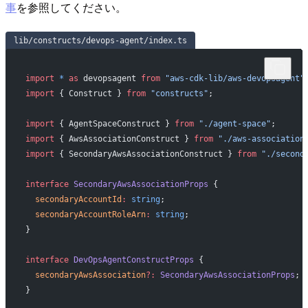
事
を参照してください。
lib/constructs/devops-agent/index.ts
import
 *
 as
 devopsagent 
from
 "aws-cdk-lib/aws-devopsagent"
import
 { Construct } 
from
 "constructs"
;
import
 { AgentSpaceConstruct } 
from
 "./agent-space"
;
import
 { AwsAssociationConstruct } 
from
 "./aws-association
import
 { SecondaryAwsAssociationConstruct } 
from
 "./second
interface
 SecondaryAwsAssociationProps
 {
  secondaryAccountId
:
 string
;
  secondaryAccountRoleArn
:
 string
;
}
interface
 DevOpsAgentConstructProps
 {
  secondaryAwsAssociation
?:
 SecondaryAwsAssociationProps
;
}