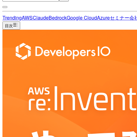
Trending
AWS
Claude
Bedrock
Google Cloud
Azure
セミナー
会
目次