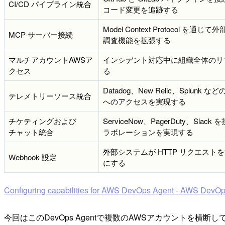
CI/CD パイプライン統合
コード変更を追跡する
Model Context Protoc
MCP サーバー接続
調査機能を拡張する
マルチアカウントAWSア
インシデント対応中に組織全体のリソ
クセス
る
Datadog、New Relic、Sp
テレメトリーソース統合
へのアクセスを実現する
チケティングおよび
ServiceNow、PagerDuty
チャット統合
ラボレーションを実現する
外部システムが HTTP リクエストを
Webhook 設定
にする
Configuring capabilities for AWS DevOps Agent - AWS DevO
今回はこのDevOps Agentで複数のAWSアカウントを