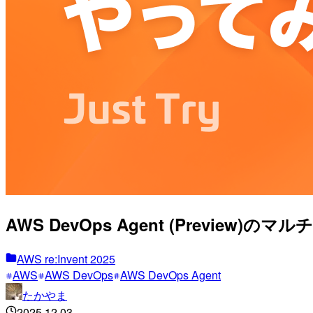
AWS DevOps Agent (Preview
AWS re:Invent 2025
AWS
AWS DevOps
AWS DevOps Agent
たかやま
2025.12.03