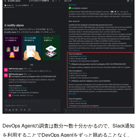
DevOps Agentの調査は数分〜数十分かかるので、Slack通知
を利用することでDevOps Agentをずっと眺めることなく、