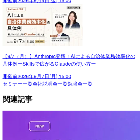
開催前
2026年9月4日(金) 15:00
【9/7（月）】Anthropic登壇！AIによる自治体業務効率化の
具体例ーSkillsで広がるClaudeの使い方ー
開催前
2026年9月7日(月) 15:00
セミナー一覧
会社説明会一覧
勉強会一覧
関連記事