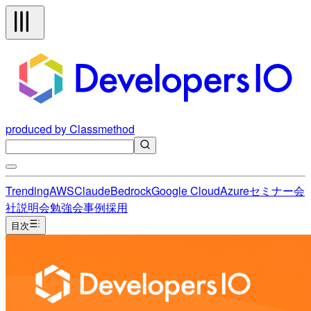
produced by Classmethod
Trending
AWS
Claude
Bedrock
Google Cloud
Azure
セミナー
会
社説明会
勉強会
事例
採用
目次