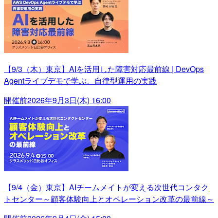
【9/3（木）東京】AIを活用した障害対応最前線 | DevOps
Agentライブデモで学ぶ、自律型運用の実践
開催前
2026年9月3日(木) 16:00
【9/4（金）東京】AIチームメイトが変える次世代コンタク
トセンター～顧客体験向上とオペレーション改革の最前線～