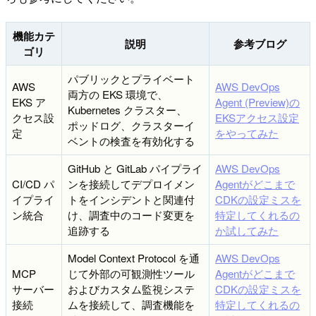
機能カテ
説明
参考ブログ
ゴリ
パブリックとプライベート
AWS
AWS DevOps
両方の EKS 環境で、
EKS ア
Agent (Preview)の
Kubernetes クラスター、
クセス設
EKSアクセス設定
ポッドログ、クラスターイ
定
をやってみた
ベントの検査を有効化する
GitHub と GitLab パイプライ
AWS DevOps
CI/CD パ
ンを接続してデプロイメン
Agentがどこまで
イプライ
トをインシデントと関連付
CDKの設定ミスを
ン統合
け、調査中のコード変更を
特定してくれるの
追跡する
か試してみた
Model Context Protocol を通
AWS DevOps
MCP
じて外部の可観測性ツール
Agentがどこまで
サーバー
およびカスタム監視システ
CDKの設定ミスを
接続
ムを接続して、調査機能を
特定してくれるの