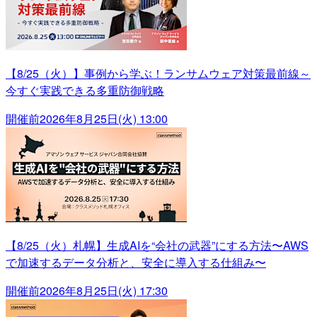
【8/25（火）】事例から学ぶ！ランサムウェア対策最前線～
今すぐ実践できる多重防御戦略
開催前
2026年8月25日(火) 13:00
【8/25（火）札幌】生成AIを“会社の武器”にする方法〜AWS
で加速するデータ分析と、安全に導入する仕組み〜
開催前
2026年8月25日(火) 17:30