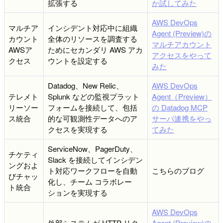
拡張する
か試してみた
AWS DevOps
マルチア
インシデント対応中に組織
Agent (Preview)の
カウント
全体のリソースを調査する
マルチアカウント
AWSア
ためにセカンダリ AWS アカ
アクセスをやって
クセス
ウントを設定する
みた
Datadog、New Relic、
AWS DevOps
テレメト
Splunk などの監視プラット
Agent（Preview）
リーソー
フォームを接続して、包括
の Datadog MCP
ス統合
的な可観測性データへのア
サーバ連携をやっ
クセスを実現する
てみた
ServiceNow、PagerDuty、
チケティ
Slack を接続してインシデン
ングおよ
ト対応ワークフローを自動
こちらのブログ
びチャッ
化し、チーム コラボレー
ト統合
ションを実現する
AWS DevOps
外部システムが HTTP リク
Agent (Preview)の