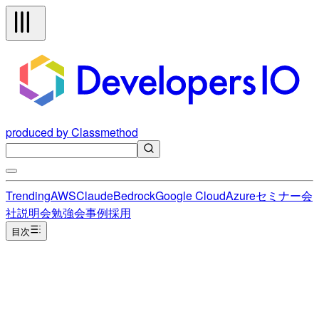
produced by Classmethod
Trending
AWS
Claude
Bedrock
Google Cloud
Azure
セミナー
会
社説明会
勉強会
事例
採用
目次