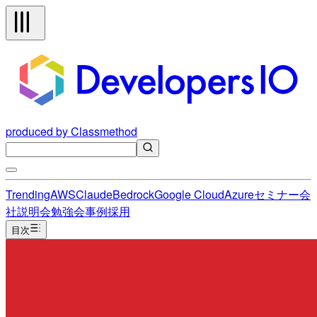
produced by Classmethod
Trending
AWS
Claude
Bedrock
Google Cloud
Azure
セミナー
会
社説明会
勉強会
事例
採用
目次