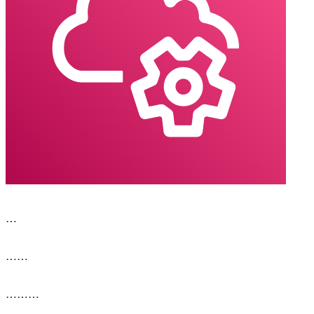
…
……
………