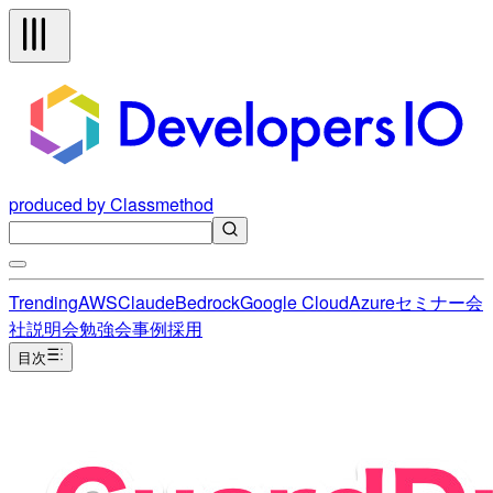
produced by Classmethod
Trending
AWS
Claude
Bedrock
Google Cloud
Azure
セミナー
会
社説明会
勉強会
事例
採用
目次