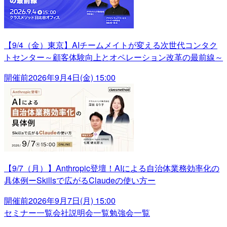
【9/4（金）東京】AIチームメイトが変える次世代コンタク
トセンター～顧客体験向上とオペレーション改革の最前線～
開催前
2026年9月4日(金) 15:00
【9/7（月）】Anthropic登壇！AIによる自治体業務効率化の
具体例ーSkillsで広がるClaudeの使い方ー
開催前
2026年9月7日(月) 15:00
セミナー一覧
会社説明会一覧
勉強会一覧