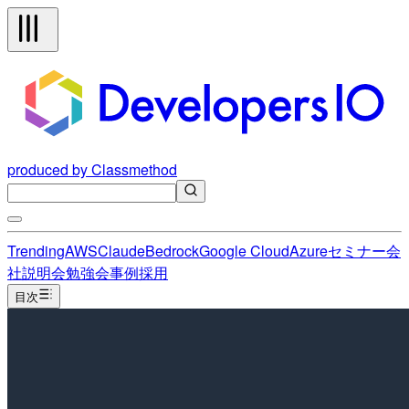
produced by Classmethod
Trending
AWS
Claude
Bedrock
Google Cloud
Azure
セミナー
会
社説明会
勉強会
事例
採用
目次