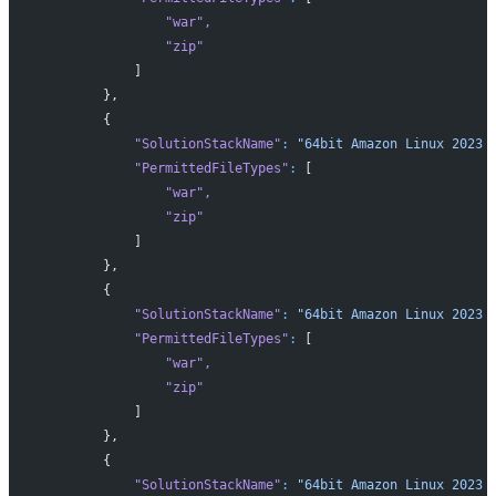
                "war"
,
                "zip"
            ]
        },
        {
            "SolutionStackName"
:
 "64bit Amazon Linux 2023 
            "PermittedFileTypes"
:
 [
                "war"
,
                "zip"
            ]
        },
        {
            "SolutionStackName"
:
 "64bit Amazon Linux 2023 
            "PermittedFileTypes"
:
 [
                "war"
,
                "zip"
            ]
        },
        {
            "SolutionStackName"
:
 "64bit Amazon Linux 2023 