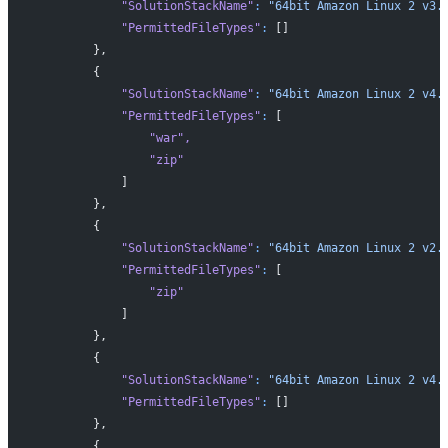
            "SolutionStackName"
:
 "64bit Amazon Linux 2 v3.
            "PermittedFileTypes"
:
 []
        },
        {
            "SolutionStackName"
:
 "64bit Amazon Linux 2 v4.
            "PermittedFileTypes"
:
 [
                "war"
,
                "zip"
            ]
        },
        {
            "SolutionStackName"
:
 "64bit Amazon Linux 2 v2.
            "PermittedFileTypes"
:
 [
                "zip"
            ]
        },
        {
            "SolutionStackName"
:
 "64bit Amazon Linux 2 v4.
            "PermittedFileTypes"
:
 []
        },
        {