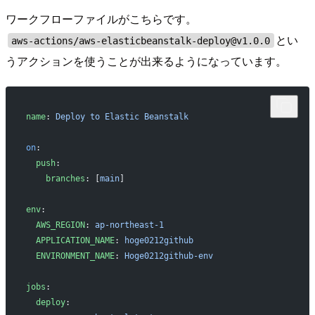
ワークフローファイルがこちらです。
とい
aws-actions/aws-elasticbeanstalk-deploy@v1.0.0
うアクションを使うことが出来るようになっています。
name
: 
Deploy to Elastic Beanstalk
on
:
  push
:
    branches
: [
main
]
env
:
  AWS_REGION
: 
ap-northeast-1
  APPLICATION_NAME
: 
hoge0212github
  ENVIRONMENT_NAME
: 
Hoge0212github-env
jobs
:
  deploy
: