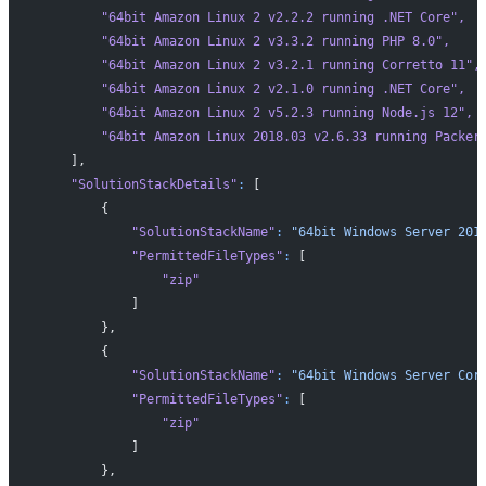
        "64bit Amazon Linux 2 v2.2.2 running .NET Core"
,
        "64bit Amazon Linux 2 v3.3.2 running PHP 8.0"
,
        "64bit Amazon Linux 2 v3.2.1 running Corretto 11"
,
        "64bit Amazon Linux 2 v2.1.0 running .NET Core"
,
        "64bit Amazon Linux 2 v5.2.3 running Node.js 12"
,
        "64bit Amazon Linux 2018.03 v2.6.33 running Packer
    ],
    "SolutionStackDetails"
:
 [
        {
            "SolutionStackName"
:
 "64bit Windows Server 201
            "PermittedFileTypes"
:
 [
                "zip"
            ]
        },
        {
            "SolutionStackName"
:
 "64bit Windows Server Cor
            "PermittedFileTypes"
:
 [
                "zip"
            ]
        },