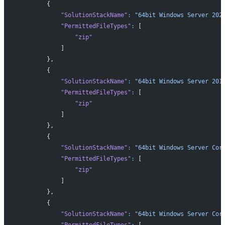
        {
            "SolutionStackName"
:
 "64bit Windows Server 202
            "PermittedFileTypes"
:
 [
                "zip"
            ]
        },
        {
            "SolutionStackName"
:
 "64bit Windows Server 201
            "PermittedFileTypes"
:
 [
                "zip"
            ]
        },
        {
            "SolutionStackName"
:
 "64bit Windows Server Cor
            "PermittedFileTypes"
:
 [
                "zip"
            ]
        },
        {
            "SolutionStackName"
:
 "64bit Windows Server Cor
            "PermittedFileTypes"
:
 [