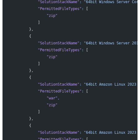
            "SolutionStackName"
:
 "64bit Windows Server Cor
            "PermittedFileTypes"
:
 [
                "zip"
            ]
        },
        {
            "SolutionStackName"
:
 "64bit Windows Server 201
            "PermittedFileTypes"
:
 [
                "zip"
            ]
        },
        {
            "SolutionStackName"
:
 "64bit Amazon Linux 2023 
            "PermittedFileTypes"
:
 [
                "war"
,
                "zip"
            ]
        },
        {
            "SolutionStackName"
:
 "64bit Amazon Linux 2023 
            "PermittedFileTypes"
:
 [