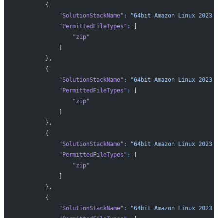
        {
            "SolutionStackName"
:
 "64bit Amazon Linux 2023 
            "PermittedFileTypes"
:
 [
                "zip"
            ]
        },
        {
            "SolutionStackName"
:
 "64bit Amazon Linux 2023 
            "PermittedFileTypes"
:
 [
                "zip"
            ]
        },
        {
            "SolutionStackName"
:
 "64bit Amazon Linux 2023 
            "PermittedFileTypes"
:
 [
                "zip"
            ]
        },
        {
            "SolutionStackName"
:
 "64bit Amazon Linux 2023 