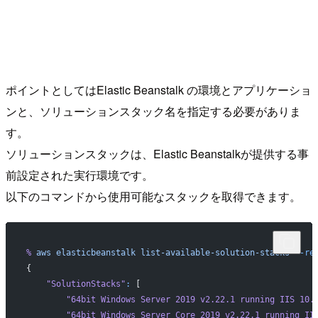
ポイントとしてはElastic Beanstalk の環境とアプリケーショ
ンと、ソリューションスタック名を指定する必要がありま
す。
ソリューションスタックは、Elastic Beanstalkが提供する事
前設定された実行環境です。
以下のコマンドから使用可能なスタックを取得できます。
%
 aws
 elasticbeanstalk
 list-available-solution-stacks
 --re
{
    "SolutionStacks"
:
 [
        "64bit Windows Server 2019 v2.22.1 running IIS 10.
        "64bit Windows Server Core 2019 v2.22.1 running II