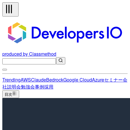
produced by Classmethod
Trending
AWS
Claude
Bedrock
Google Cloud
Azure
セミナー
会
社説明会
勉強会
事例
採用
目次