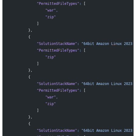
            "PermittedFileTypes"
:
 [
                "war"
,
                "zip"
            ]
        },
        {
            "SolutionStackName"
:
 "64bit Amazon Linux 2023 
            "PermittedFileTypes"
:
 [
                "zip"
            ]
        },
        {
            "SolutionStackName"
:
 "64bit Amazon Linux 2023 
            "PermittedFileTypes"
:
 [
                "war"
,
                "zip"
            ]
        },
        {
            "SolutionStackName"
:
 "64bit Amazon Linux 2023 