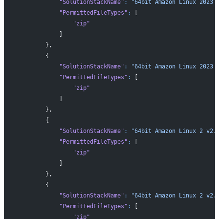
            "SolutionStackName"
:
 "64bit Amazon Linux 2023 
            "PermittedFileTypes"
:
 [
                "zip"
            ]
        },
        {
            "SolutionStackName"
:
 "64bit Amazon Linux 2023 
            "PermittedFileTypes"
:
 [
                "zip"
            ]
        },
        {
            "SolutionStackName"
:
 "64bit Amazon Linux 2 v2.
            "PermittedFileTypes"
:
 [
                "zip"
            ]
        },
        {
            "SolutionStackName"
:
 "64bit Amazon Linux 2 v2.
            "PermittedFileTypes"
:
 [
                "zip"