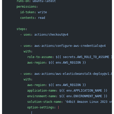
    runs-on
: 
ubuntu-latest
    permissions
:
      id-token
: 
write
      contents
: 
read
    steps
:
      - 
uses
: 
actions/checkout@v4
      - 
uses
: 
aws-actions/configure-aws-credentials@v4
        with
:
          role-to-assume
: 
${{ secrets.AWS_ROLE_TO_ASSUME }
          aws-region
: 
${{ env.AWS_REGION }}
      - 
uses
: 
aws-actions/aws-elasticbeanstalk-deploy@v1.0
        with
:
          aws-region
: 
${{ env.AWS_REGION }}
          application-name
: 
${{ env.APPLICATION_NAME }}
          environment-name
: 
${{ env.ENVIRONMENT_NAME }}
          solution-stack-name
: 
'64bit Amazon Linux 2023 v4
          option-settings
: 
|
            [