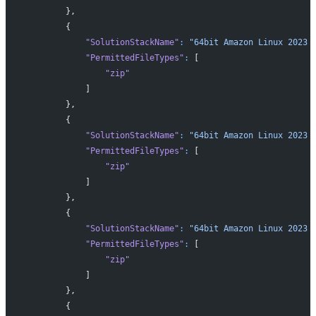
        },
        {
            "SolutionStackName"
:
 "64bit Amazon Linux 2023 
            "PermittedFileTypes"
:
 [
                "zip"
            ]
        },
        {
            "SolutionStackName"
:
 "64bit Amazon Linux 2023 
            "PermittedFileTypes"
:
 [
                "zip"
            ]
        },
        {
            "SolutionStackName"
:
 "64bit Amazon Linux 2023 
            "PermittedFileTypes"
:
 [
                "zip"
            ]
        },
        {