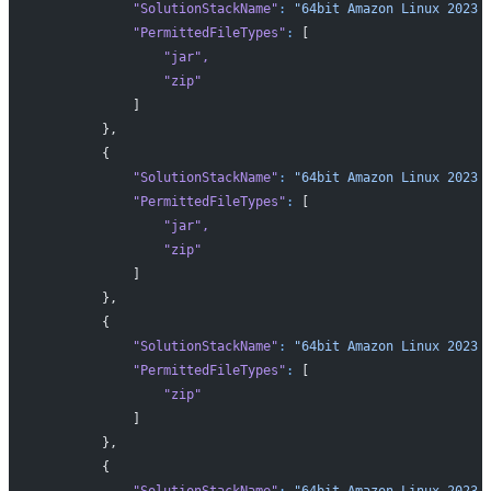
            "SolutionStackName"
:
 "64bit Amazon Linux 2023 
            "PermittedFileTypes"
:
 [
                "jar"
,
                "zip"
            ]
        },
        {
            "SolutionStackName"
:
 "64bit Amazon Linux 2023 
            "PermittedFileTypes"
:
 [
                "jar"
,
                "zip"
            ]
        },
        {
            "SolutionStackName"
:
 "64bit Amazon Linux 2023 
            "PermittedFileTypes"
:
 [
                "zip"
            ]
        },
        {
            "SolutionStackName"
:
 "64bit Amazon Linux 2023 