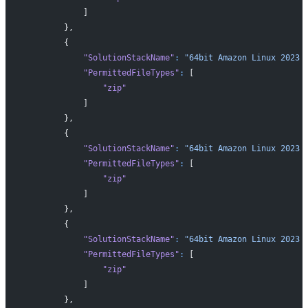
            ]
        },
        {
            "SolutionStackName"
:
 "64bit Amazon Linux 2023 
            "PermittedFileTypes"
:
 [
                "zip"
            ]
        },
        {
            "SolutionStackName"
:
 "64bit Amazon Linux 2023 
            "PermittedFileTypes"
:
 [
                "zip"
            ]
        },
        {
            "SolutionStackName"
:
 "64bit Amazon Linux 2023 
            "PermittedFileTypes"
:
 [
                "zip"
            ]
        },