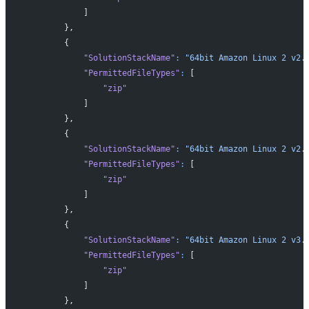
            ]
        },
        {
            "SolutionStackName"
:
 "64bit Amazon Linux 2 v2.
            "PermittedFileTypes"
:
 [
                "zip"
            ]
        },
        {
            "SolutionStackName"
:
 "64bit Amazon Linux 2 v2.
            "PermittedFileTypes"
:
 [
                "zip"
            ]
        },
        {
            "SolutionStackName"
:
 "64bit Amazon Linux 2 v3.
            "PermittedFileTypes"
:
 [
                "zip"
            ]
        },