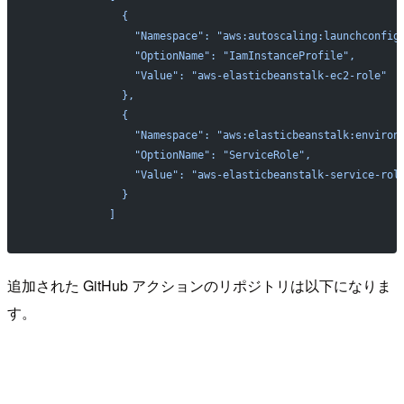
              {
                "Namespace": "aws:autoscaling:launchconfig
                "OptionName": "IamInstanceProfile",
                "Value": "aws-elasticbeanstalk-ec2-role"
              },
              {
                "Namespace": "aws:elasticbeanstalk:environ
                "OptionName": "ServiceRole",
                "Value": "aws-elasticbeanstalk-service-rol
              }
            ]
追加された GitHub アクションのリポジトリは以下になりま
す。