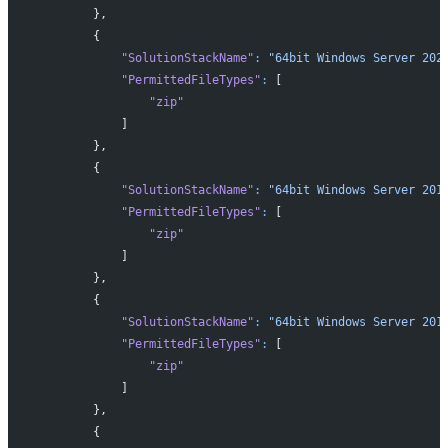
        },
        {
            "SolutionStackName"
:
 "64bit Windows Server 202
            "PermittedFileTypes"
:
 [
                "zip"
            ]
        },
        {
            "SolutionStackName"
:
 "64bit Windows Server 201
            "PermittedFileTypes"
:
 [
                "zip"
            ]
        },
        {
            "SolutionStackName"
:
 "64bit Windows Server 201
            "PermittedFileTypes"
:
 [
                "zip"
            ]
        },
        {