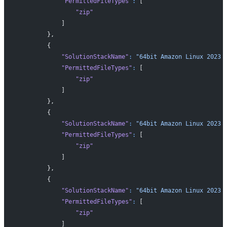
            "PermittedFileTypes"
:
 [
                "zip"
            ]
        },
        {
            "SolutionStackName"
:
 "64bit Amazon Linux 2023 
            "PermittedFileTypes"
:
 [
                "zip"
            ]
        },
        {
            "SolutionStackName"
:
 "64bit Amazon Linux 2023 
            "PermittedFileTypes"
:
 [
                "zip"
            ]
        },
        {
            "SolutionStackName"
:
 "64bit Amazon Linux 2023 
            "PermittedFileTypes"
:
 [
                "zip"
            ]