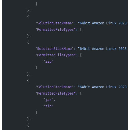
            ]
        },
        {
            "SolutionStackName"
:
 "64bit Amazon Linux 2023 
            "PermittedFileTypes"
:
 []
        },
        {
            "SolutionStackName"
:
 "64bit Amazon Linux 2023 
            "PermittedFileTypes"
:
 [
                "zip"
            ]
        },
        {
            "SolutionStackName"
:
 "64bit Amazon Linux 2023 
            "PermittedFileTypes"
:
 [
                "jar"
,
                "zip"
            ]
        },
        {