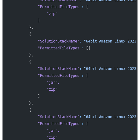
            "PermittedFileTypes"
:
 [
                "zip"
            ]
        },
        {
            "SolutionStackName"
:
 "64bit Amazon Linux 2023 
            "PermittedFileTypes"
:
 []
        },
        {
            "SolutionStackName"
:
 "64bit Amazon Linux 2023 
            "PermittedFileTypes"
:
 [
                "jar"
,
                "zip"
            ]
        },
        {
            "SolutionStackName"
:
 "64bit Amazon Linux 2023 
            "PermittedFileTypes"
:
 [
                "jar"
,
                "zip"