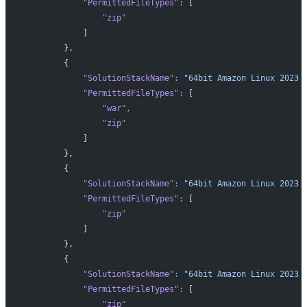
            "PermittedFileTypes"
:
 [
                "zip"
            ]
        },
        {
            "SolutionStackName"
:
 "64bit Amazon Linux 2023 
            "PermittedFileTypes"
:
 [
                "war"
,
                "zip"
            ]
        },
        {
            "SolutionStackName"
:
 "64bit Amazon Linux 2023 
            "PermittedFileTypes"
:
 [
                "zip"
            ]
        },
        {
            "SolutionStackName"
:
 "64bit Amazon Linux 2023 
            "PermittedFileTypes"
:
 [
                "zip"