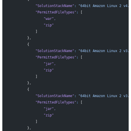
            "SolutionStackName"
:
 "64bit Amazon Linux 2 v4.
            "PermittedFileTypes"
:
 [
                "war"
,
                "zip"
            ]
        },
        {
            "SolutionStackName"
:
 "64bit Amazon Linux 2 v3.
            "PermittedFileTypes"
:
 [
                "jar"
,
                "zip"
            ]
        },
        {
            "SolutionStackName"
:
 "64bit Amazon Linux 2 v3.
            "PermittedFileTypes"
:
 [
                "jar"
,
                "zip"
            ]
        },