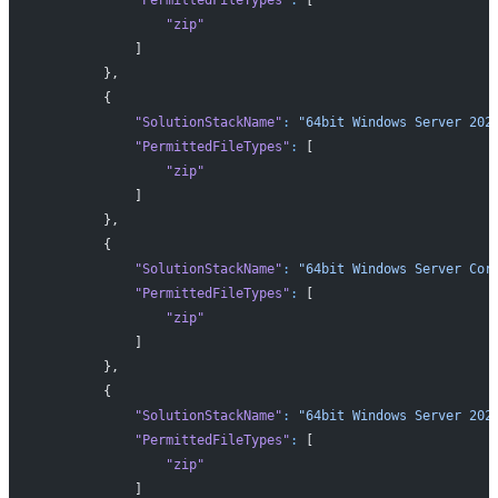
                "zip"
            ]
        },
        {
            "SolutionStackName"
:
 "64bit Windows Server 202
            "PermittedFileTypes"
:
 [
                "zip"
            ]
        },
        {
            "SolutionStackName"
:
 "64bit Windows Server Cor
            "PermittedFileTypes"
:
 [
                "zip"
            ]
        },
        {
            "SolutionStackName"
:
 "64bit Windows Server 202
            "PermittedFileTypes"
:
 [
                "zip"
            ]