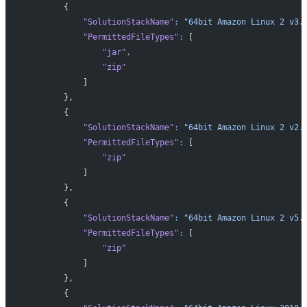
        {
            "SolutionStackName"
:
 "64bit Amazon Linux 2 v3.
            "PermittedFileTypes"
:
 [
                "jar"
,
                "zip"
            ]
        },
        {
            "SolutionStackName"
:
 "64bit Amazon Linux 2 v2.
            "PermittedFileTypes"
:
 [
                "zip"
            ]
        },
        {
            "SolutionStackName"
:
 "64bit Amazon Linux 2 v5.
            "PermittedFileTypes"
:
 [
                "zip"
            ]
        },
        {