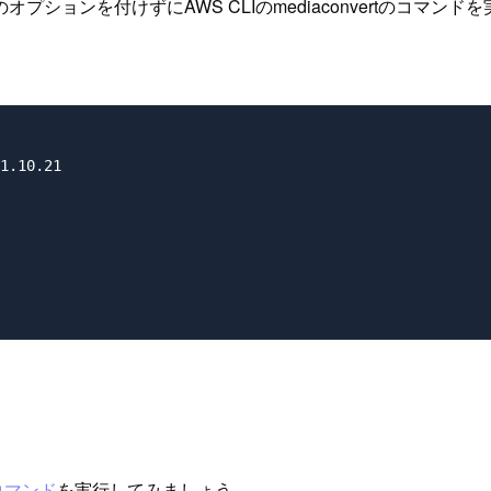
のオプションを付けずにAWS CLIのmediaconvertのコマン
1.10.21

etsコマンド
を実行してみましょう。