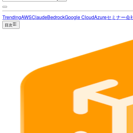
Trending
AWS
Claude
Bedrock
Google Cloud
Azure
セミナー
会
目次