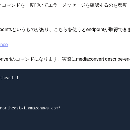
うか？コマンドを一度叩いてエラーメッセージを確認するのを都
endpointsというものがあり、こちらを使うとendpointが取得で
ence
ertのコマンドになります。実際にmediaconvert describe-
theast-1

northeast-1.amazonaws.com"
