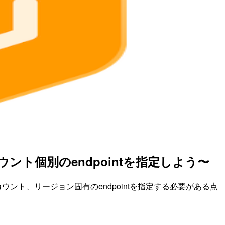
〜アカウント個別のendpointを指定しよう〜
、AWSアカウント、リージョン固有のendpointを指定する必要がある点