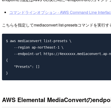
コマンドラインオプション - AWS Command Line Interfac
こちらを指定してmediaconvert list-presetsコマン
$ aws mediaconvert list-presets \

    --region ap-northeast-1 \

    --endpoint-url https://4exxxxxx.mediaconvert.ap-n
{

    "Presets": []

AWS Elemental MediaConvertのen