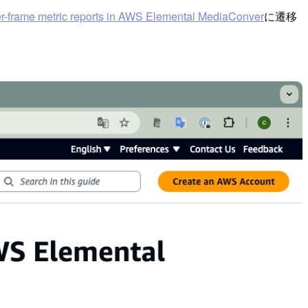
r-frame metric reports in AWS Elemental MediaConver
に遷移