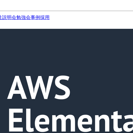
社説明会
勉強会
事例
採用