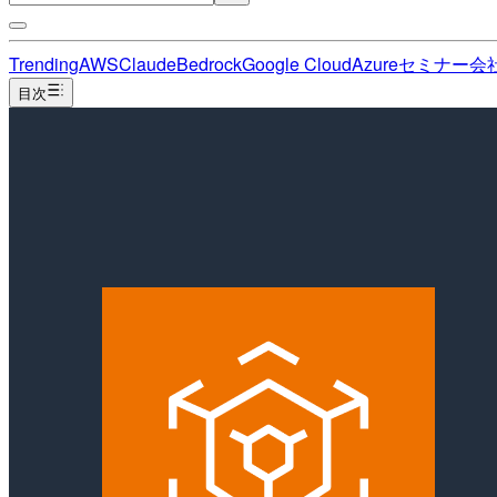
Trending
AWS
Claude
Bedrock
Google Cloud
Azure
セミナー
会
目次