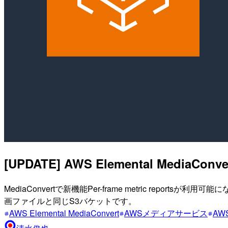
[UPDATE] AWS Elemental M
MediaConvertで新機能Per-frame metric r
画ファイルと同じS3バケットです。
AWS Elemental MediaConvert
AWSメディアサービス
AW