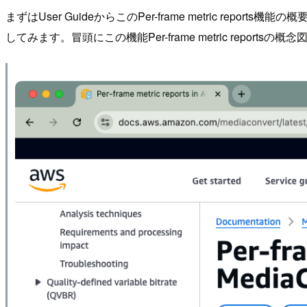
まずはUser GuideからこのPer-frame metric report
してみます。冒頭にこの機能Per-frame metric reports