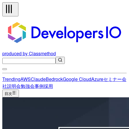
produced by Classmethod
Trending
AWS
Claude
Bedrock
Google Cloud
Azure
セミナー
会
社説明会
勉強会
事例
採用
目次