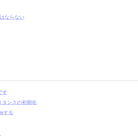
新してはならない
です
るインスタンスの初期化
ateする
）