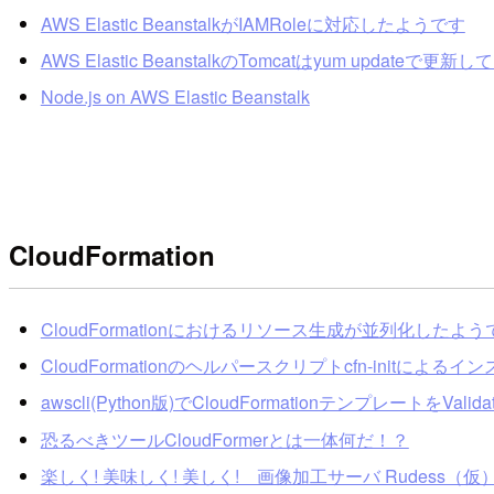
AWS Elastic BeanstalkがIAMRoleに対応したようです
AWS Elastic BeanstalkのTomcatはyum updateで更
Node.js on AWS Elastic Beanstalk
CloudFormation
CloudFormationにおけるリソース生成が並列化したよう
CloudFormationのヘルパースクリプトcfn-initによ
awscli(Python版)でCloudFormationテンプレートをValid
恐るべきツールCloudFormerとは一体何だ！？
楽しく! 美味しく! 美しく! 画像加工サーバ Rudess（仮