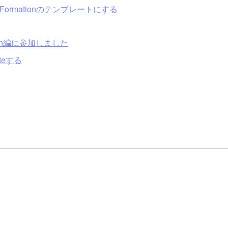
udFormationのテンプレートにする
ion編に参加しました
ateする