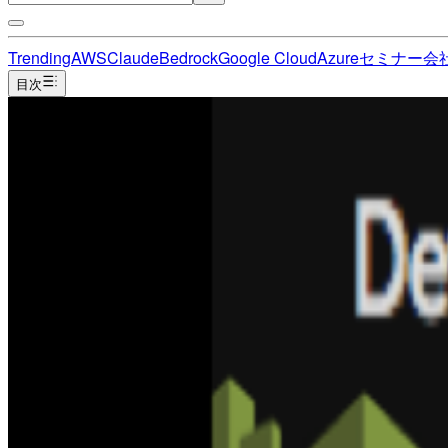
Trending
AWS
Claude
Bedrock
Google Cloud
Azure
セミナー
会
目次