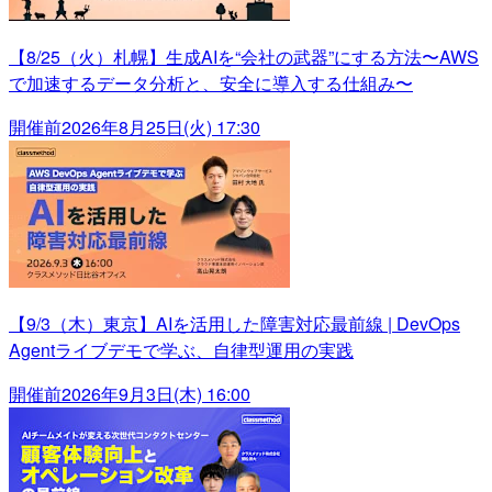
【8/25（火）札幌】生成AIを“会社の武器”にする方法〜AWS
で加速するデータ分析と、安全に導入する仕組み〜
開催前
2026年8月25日(火) 17:30
【9/3（木）東京】AIを活用した障害対応最前線 | DevOps
Agentライブデモで学ぶ、自律型運用の実践
開催前
2026年9月3日(木) 16:00