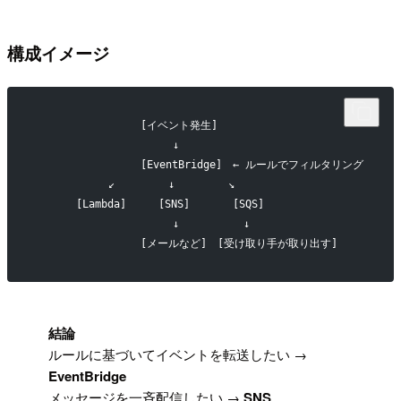
構成イメージ
　　　　　　　　　　[イベント発生]
　　　　　　　　　　　　　↓
　　　　　　　　　　[EventBridge]　← ルールでフィルタリング
　　　　　　　↙　　　　　↓　　　　　↘
　　　　[Lambda]　　　[SNS]　　　　[SQS]
　　　　　　　　　　　　　↓　　　　　　↓
　　　　　　　　　　[メールなど]　[受け取り手が取り出す]
!
結論
ルールに基づいてイベントを転送したい →
EventBridge
メッセージを一斉配信したい →
SNS