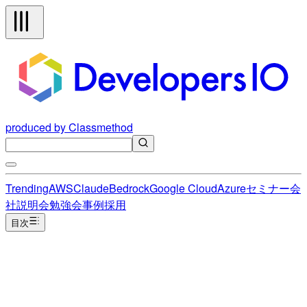
produced by Classmethod
Trending
AWS
Claude
Bedrock
Google Cloud
Azure
セミナー
会
社説明会
勉強会
事例
採用
目次