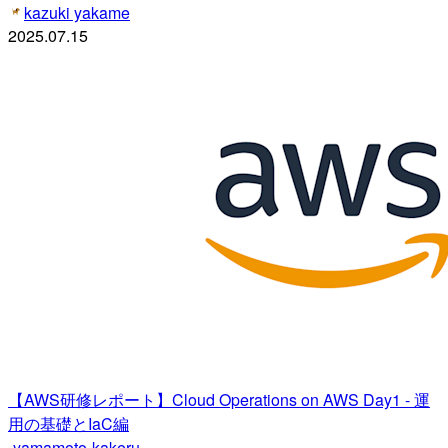
kazuki yakame
2025.07.15
【AWS研修レポート】Cloud Operations on AWS Day1 - 運
用の基礎とIaC編
yamamoto-kakeru