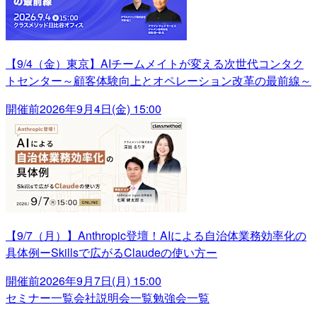
【9/4（金）東京】AIチームメイトが変える次世代コンタク
トセンター～顧客体験向上とオペレーション改革の最前線～
開催前
2026年9月4日(金) 15:00
【9/7（月）】Anthropic登壇！AIによる自治体業務効率化の
具体例ーSkillsで広がるClaudeの使い方ー
開催前
2026年9月7日(月) 15:00
セミナー一覧
会社説明会一覧
勉強会一覧