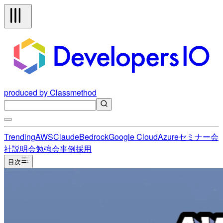
produced by Classmethod
Trending
AWS
Claude
Bedrock
Google Cloud
Azure
セミナー
会
社説明会
勉強会
事例
採用
目次