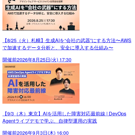
【8/25（火）札幌】生成AIを“会社の武器”にする方法〜AWS
で加速するデータ分析と、安全に導入する仕組み〜
開催前
2026年8月25日(火) 17:30
【9/3（木）東京】AIを活用した障害対応最前線 | DevOps
Agentライブデモで学ぶ、自律型運用の実践
開催前
2026年9月3日(木) 16:00