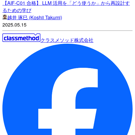
【AIF-C01 合格】 LLM 活用を「どう使うか」から再設計す
るための学び
越井 琢巳 (Koshii Takumi)
2025.05.15
クラスメソッド株式会社