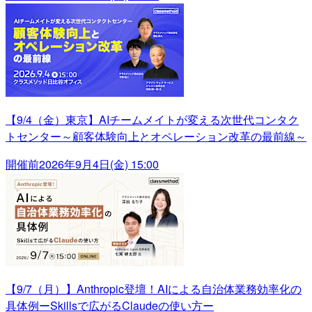
【9/4（金）東京】AIチームメイトが変える次世代コンタク
トセンター～顧客体験向上とオペレーション改革の最前線～
開催前
2026年9月4日(金) 15:00
【9/7（月）】Anthropic登壇！AIによる自治体業務効率化の
具体例ーSkillsで広がるClaudeの使い方ー