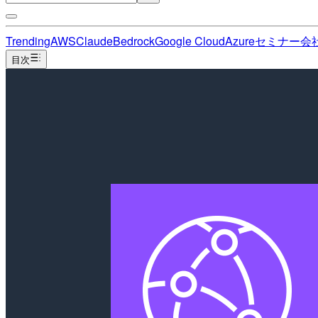
Trending
AWS
Claude
Bedrock
Google Cloud
Azure
セミナー
会
目次