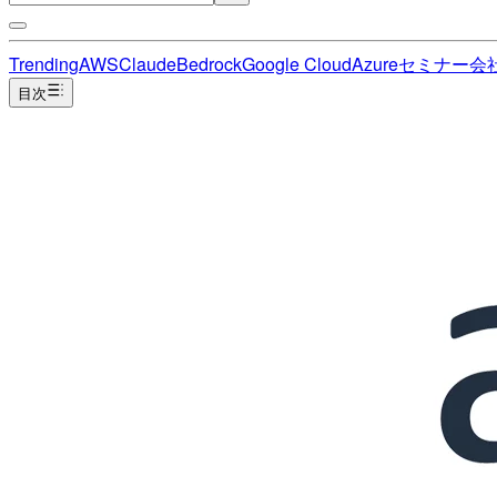
Trending
AWS
Claude
Bedrock
Google Cloud
Azure
セミナー
会
目次