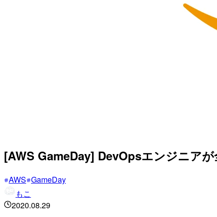
[AWS GameDay] DevOpsエ
AWS
GameDay
もこ
2020.08.29