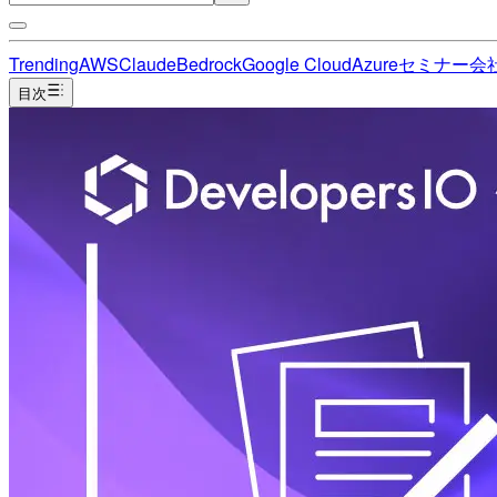
Trending
AWS
Claude
Bedrock
Google Cloud
Azure
セミナー
会
目次