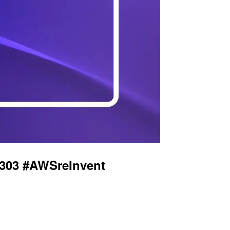
#AWSreInvent