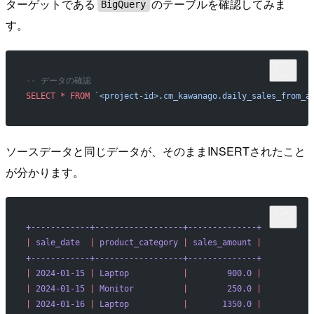
ターゲットである
のテーブルを確認してみま
BigQuery
す。
-- データの確認
SELECT
 *
 FROM
 `<project-id>.cm_kawanago.daily_sales_from_a
ソースデータと同じデータが、そのままINSERTされたこと
が分かります。
+------------+------------------+--------------+
|
 sale_date
  |
 product_category
 |
 sales_amount
 |
+------------+------------------+--------------+
|
 2024-01-15
 |
 Laptop
           |
        900.0
 |
|
 2024-01-15
 |
 Monitor
          |
        250.0
 |
|
 2024-01-16
 |
 Laptop
           |
       1350.0
 |