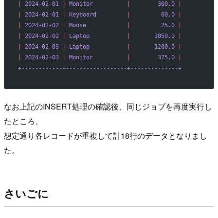
|
 2024-02-01
 |
 Monitor
          |
        300.0
 |
|
 2024-02-01
 |
 Keyboard
         |
         60.0
 |
|
 2024-02-02
 |
 Mouse
            |
         25.0
 |
|
 2024-02-02
 |
 Laptop
           |
       1050.0
 |
|
 2024-02-03
 |
 Laptop
           |
       1200.0
 |
|
 2024-02-03
 |
 Monitor
          |
        375.0
 |
+------------+------------------+--------------+
なお上記のINSERT処理の確認後、同じジョブを再度実行し
たところ、
想定通り各レコードが重複して計18行のデータとなりまし
た。
さいごに