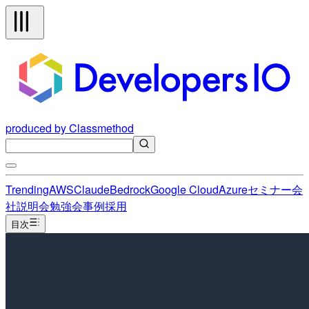
produced by Classmethod
Trending
AWS
Claude
Bedrock
Google Cloud
Azure
セミナー
会
社説明会
勉強会
事例
採用
目次