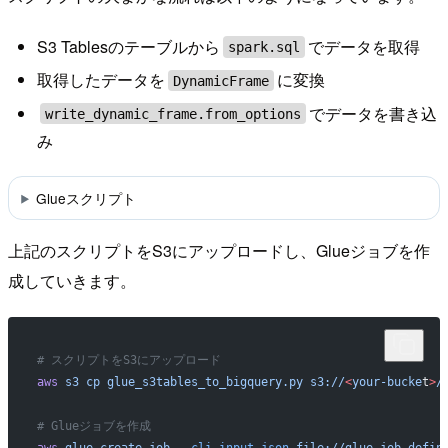
S3 Tablesのテーブルから
でデータを取得
spark.sql
取得したデータを
に変換
DynamicFrame
でデータを書き込
write_dynamic_frame.from_options
み
Glueスクリプト
上記のスクリプトをS3にアップロードし、Glueジョブを作
成していきます。
# スクリプトをS3にアップロード
aws
 s3
 cp
 glue_s3tables_to_bigquery.py
 s3://
<
your-bucke
t
>
/
# Glueジョブを作成