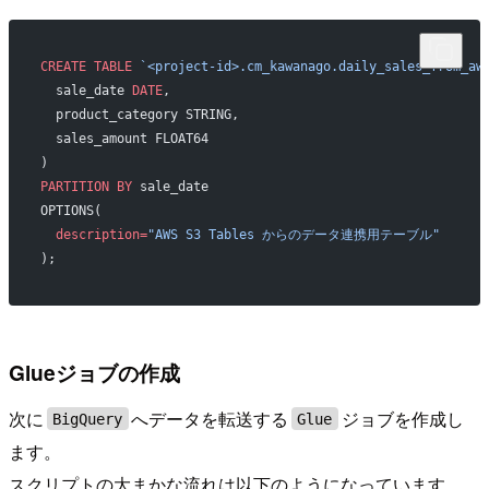
CREATE
 TABLE
 `<project-id>.cm_kawanago.daily_sales_from_aw
  sale_date 
DATE
,
  product_category STRING,
  sales_amount FLOAT64
)
PARTITION
 BY
 sale_date
OPTIONS(
  description=
"AWS S3 Tables からのデータ連携用テーブル"
);
Glueジョブの作成
次に
へデータを転送する
ジョブを作成し
BigQuery
Glue
ます。
スクリプトの大まかな流れは以下のようになっています。