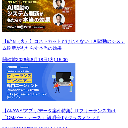
【8/18（火）】コストカットだけじゃない！AI駆動のシステ
ム刷新がもたらす本当の効果
開催前
2026年8月18日(火) 15:00
【AI/AWS/アプリ/データ案件特集】ITフリーランス向け
「CMパートナーズ」 説明会 by クラスメソッド