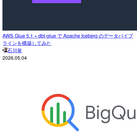
AWS Glue 5.1 + dbt-glue で Apache Iceberg のデータパイプ
ラインを構築してみた
石川覚
2026.05.04