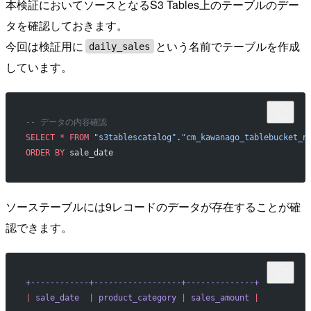
本検証においてソースとなるS3 Tables上のテーブルのデー
タを確認しておきます。
今回は検証用に
という名前でテーブルを作成
daily_sales
しています。
-- データの内容確認
SELECT
 *
 FROM
 "s3tablescatalog"
.
"cm_kawanago_tablebucket_n
ORDER BY
 sale_date
ソーステーブルには9レコードのデータが存在することが確
認できます。
+------------+------------------+--------------+
|
 sale_date
  |
 product_category
 |
 sales_amount
 |