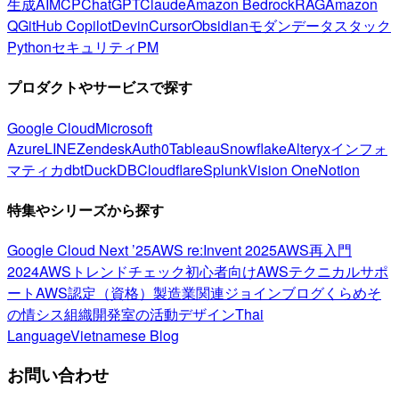
生成AI
MCP
ChatGPT
Claude
Amazon Bedrock
RAG
Amazon
Q
GitHub Copilot
Devin
Cursor
Obsidian
モダンデータスタック
Python
セキュリティ
PM
プロダクトやサービスで探す
Google Cloud
Microsoft
Azure
LINE
Zendesk
Auth0
Tableau
Snowflake
Alteryx
インフォ
マティカ
dbt
DuckDB
Cloudflare
Splunk
Vision One
Notion
特集やシリーズから探す
Google Cloud Next ’25
AWS re:Invent 2025
AWS再入門
2024
AWSトレンドチェック
初心者向け
AWSテクニカルサポ
ート
AWS認定（資格）
製造業関連
ジョインブログ
くらめそ
の情シス
組織開発室の活動
デザイン
Thai
Language
Vietnamese Blog
お問い合わせ