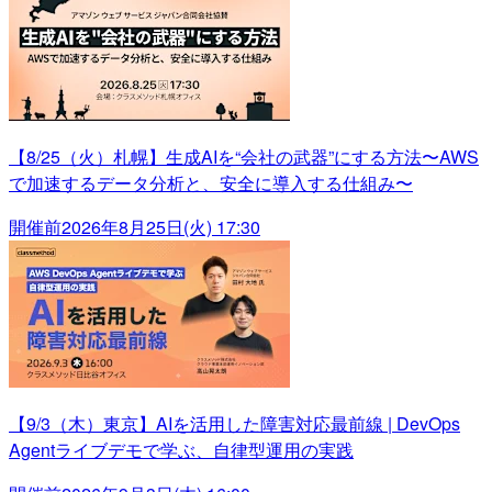
【8/25（火）札幌】生成AIを“会社の武器”にする方法〜AWS
で加速するデータ分析と、安全に導入する仕組み〜
開催前
2026年8月25日(火) 17:30
【9/3（木）東京】AIを活用した障害対応最前線 | DevOps
Agentライブデモで学ぶ、自律型運用の実践