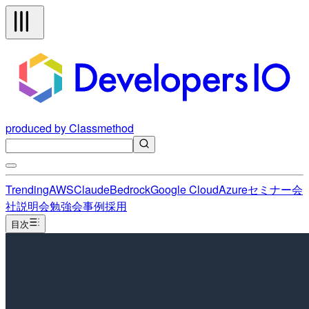
produced by Classmethod
Trending
AWS
Claude
Bedrock
Google Cloud
Azure
セミナー
会
社説明会
勉強会
事例
採用
目次