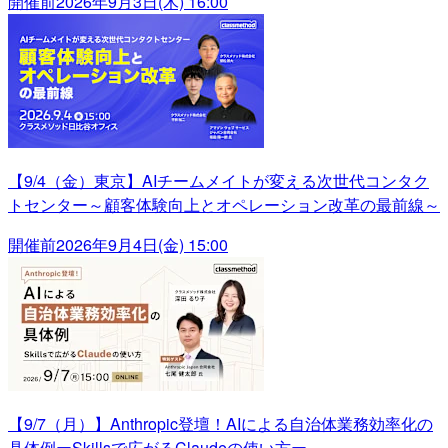
開催前
2026年9月3日(木) 16:00
【9/4（金）東京】AIチームメイトが変える次世代コンタク
トセンター～顧客体験向上とオペレーション改革の最前線～
開催前
2026年9月4日(金) 15:00
【9/7（月）】Anthropic登壇！AIによる自治体業務効率化の
具体例ーSkillsで広がるClaudeの使い方ー