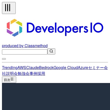
produced by Classmethod
Trending
AWS
Claude
Bedrock
Google Cloud
Azure
セミナー
会
社説明会
勉強会
事例
採用
目次