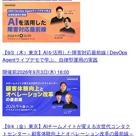
【9/3（木）東京】AIを活用した障害対応最前線 | DevOps
Agentライブデモで学ぶ、自律型運用の実践
開催前
2026年9月3日(木) 16:00
【9/4（金）東京】AIチームメイトが変える次世代コンタク
トセンター～顧客体験向上とオペレーション改革の最前線～