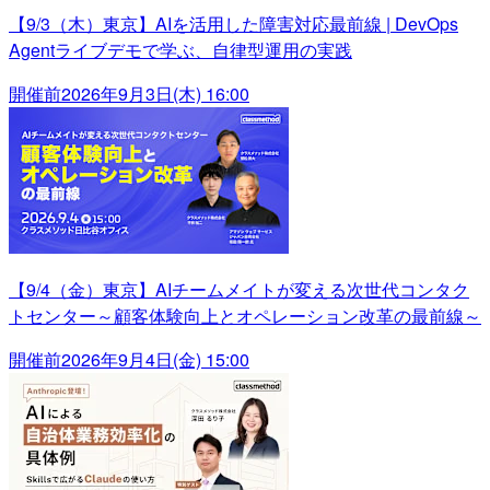
【9/3（木）東京】AIを活用した障害対応最前線 | DevOps
Agentライブデモで学ぶ、自律型運用の実践
開催前
2026年9月3日(木) 16:00
【9/4（金）東京】AIチームメイトが変える次世代コンタク
トセンター～顧客体験向上とオペレーション改革の最前線～
開催前
2026年9月4日(金) 15:00