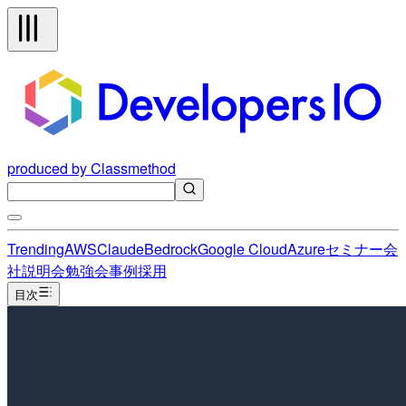
produced by Classmethod
Trending
AWS
Claude
Bedrock
Google Cloud
Azure
セミナー
会
社説明会
勉強会
事例
採用
目次