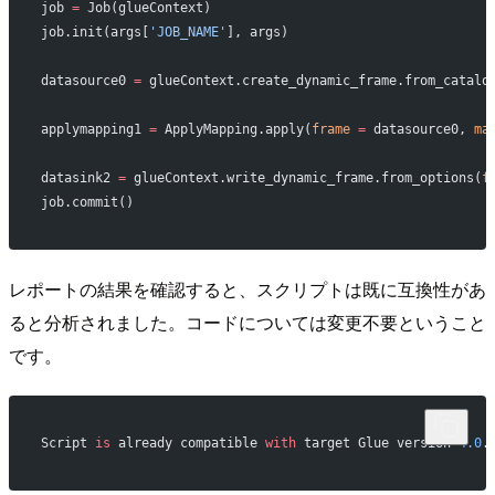
job 
=
 Job(glueContext)
job.init(args[
'JOB_NAME'
], args)
datasource0 
=
 glueContext.create_dynamic_frame.from_catalo
applymapping1 
=
 ApplyMapping.apply(
frame
 =
 datasource0, 
ma
datasink2 
=
 glueContext.write_dynamic_frame.from_options(
f
job.commit()
レポートの結果を確認すると、スクリプトは既に互換性があ
ると分析されました。コードについては変更不要ということ
です。
Script 
is
 already compatible 
with
 target Glue version 
4.0
.