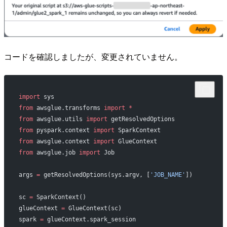
コードを確認しましたが、変更されていません。
import
 sys
from
 awsglue.transforms 
import
 *
from
 awsglue.utils 
import
 getResolvedOptions
from
 pyspark.context 
import
 SparkContext
from
 awsglue.context 
import
 GlueContext
from
 awsglue.job 
import
 Job
args 
=
 getResolvedOptions(sys.argv, [
'JOB_NAME'
])
sc 
=
 SparkContext()
glueContext 
=
 GlueContext(sc)
spark 
=
 glueContext.spark_session