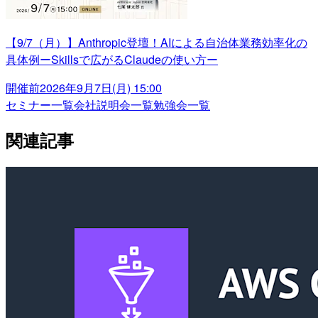
【9/7（月）】Anthropic登壇！AIによる自治体業務効率化の
具体例ーSkillsで広がるClaudeの使い方ー
開催前
2026年9月7日(月) 15:00
セミナー一覧
会社説明会一覧
勉強会一覧
関連記事