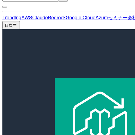
Trending
AWS
Claude
Bedrock
Google Cloud
Azure
セミナー
会
目次