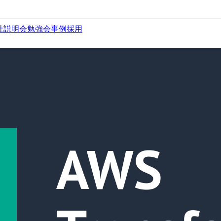
社説明会
勉強会
事例
採用