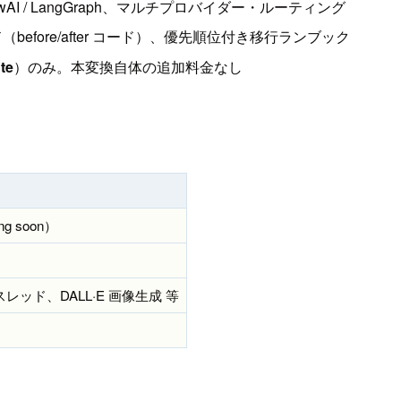
、CrewAI / LangGraph、マルチプロバイダー・ルーティング
efore/after コード）、優先順位付き移行ランブック
te
）のみ。本変換自体の追加料金なし
ing soon）
I の永続スレッド、DALL·E 画像生成 等