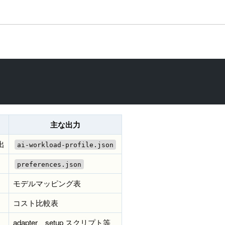
主な出力
出
ai-workload-profile.json
preferences.json
モデルマッピング表
コスト比較表
adapter、setup スクリプト等