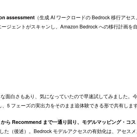
ion assessment
（生成 AI ワークロードの Bedrock 移行アセスメ
I エージェントがスキャンし、Amazon Bedrock への移行
な面白さもあり、気になっていたので早速試してみました。今回は Ty
行し、5 フェーズの実出力をそのまま追体験できる形で共有しま
er から Recommend まで一通り回り、モデルマッピング・コスト
した（後述）。Bedrock モデルアクセスの有効化は、アセ