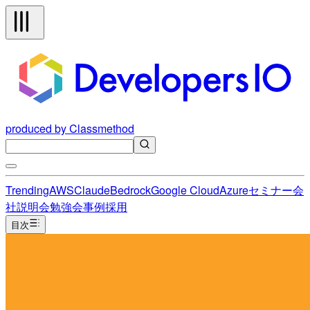
produced by Classmethod
Trending
AWS
Claude
Bedrock
Google Cloud
Azure
セミナー
会
社説明会
勉強会
事例
採用
目次