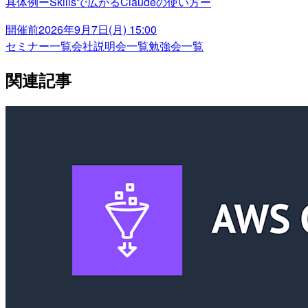
具体例ーSkillsで広がるClaudeの使い方ー
開催前
2026年9月7日(月) 15:00
セミナー一覧
会社説明会一覧
勉強会一覧
関連記事