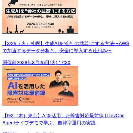
【8/25（火）札幌】生成AIを“会社の武器”にする方法〜AWS
で加速するデータ分析と、安全に導入する仕組み〜
開催前
2026年8月25日(火) 17:30
【9/3（木）東京】AIを活用した障害対応最前線 | DevOps
Agentライブデモで学ぶ、自律型運用の実践