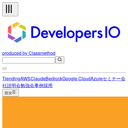
produced by Classmethod
Trending
AWS
Claude
Bedrock
Google Cloud
Azure
セミナー
会
社説明会
勉強会
事例
採用
目次