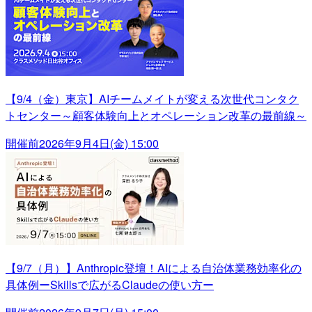
【9/4（金）東京】AIチームメイトが変える次世代コンタク
トセンター～顧客体験向上とオペレーション改革の最前線～
開催前
2026年9月4日(金) 15:00
【9/7（月）】Anthropic登壇！AIによる自治体業務効率化の
具体例ーSkillsで広がるClaudeの使い方ー