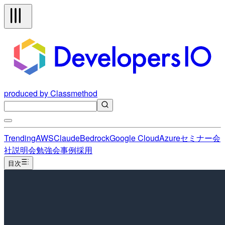
produced by Classmethod
Trending
AWS
Claude
Bedrock
Google Cloud
Azure
セミナー
会
社説明会
勉強会
事例
採用
目次