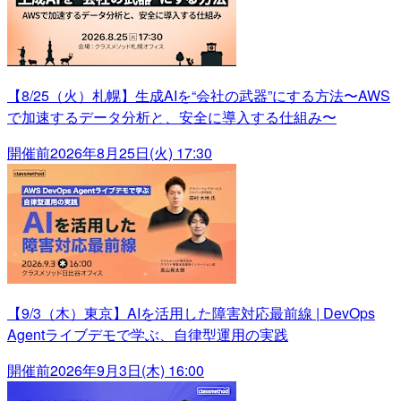
【8/25（火）札幌】生成AIを“会社の武器”にする方法〜AWS
で加速するデータ分析と、安全に導入する仕組み〜
開催前
2026年8月25日(火) 17:30
【9/3（木）東京】AIを活用した障害対応最前線 | DevOps
Agentライブデモで学ぶ、自律型運用の実践
開催前
2026年9月3日(木) 16:00