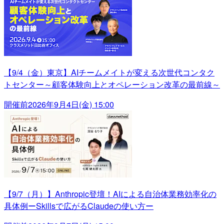
【9/4（金）東京】AIチームメイトが変える次世代コンタク
トセンター～顧客体験向上とオペレーション改革の最前線～
開催前
2026年9月4日(金) 15:00
【9/7（月）】Anthropic登壇！AIによる自治体業務効率化の
具体例ーSkillsで広がるClaudeの使い方ー