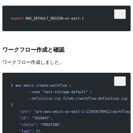
export
 AWS_DEFAULT_REGION
=
us-east-1
ワークフロー作成と確認
ワークフロー作成しました。
$
 aws
 omics
 create-workflow
 \
        --name
 "test-storage-default"
 \
        --definition-zip
 fileb://workflow-definition.zip
{
    "arn"
:
 "arn:aws:omics:us-east-1:123456789012:workflow/
    "id"
:
 "7019047",
    "status"
:
 "CREATING",
    "tags"
:
 {},