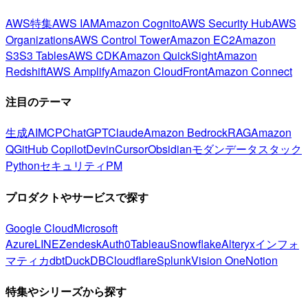
AWS特集
AWS IAM
Amazon Cognito
AWS Security Hub
AWS
Organizations
AWS Control Tower
Amazon EC2
Amazon
S3
S3 Tables
AWS CDK
Amazon QuickSight
Amazon
Redshift
AWS Amplify
Amazon CloudFront
Amazon Connect
注目のテーマ
生成AI
MCP
ChatGPT
Claude
Amazon Bedrock
RAG
Amazon
Q
GitHub Copilot
Devin
Cursor
Obsidian
モダンデータスタック
Python
セキュリティ
PM
プロダクトやサービスで探す
Google Cloud
Microsoft
Azure
LINE
Zendesk
Auth0
Tableau
Snowflake
Alteryx
インフォ
マティカ
dbt
DuckDB
Cloudflare
Splunk
Vision One
Notion
特集やシリーズから探す