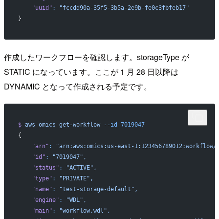
    "uuid"
:
 "fccdd90a-35f5-3b5a-2e9b-fe0c3fbfeb17"
}
作成したワークフローを確認します。storageType が
STATIC になっています。ここが 1 月 28 日以降は
DYNAMIC となって作成される予定です。
$
 aws
 omics
 get-workflow
 --id
 7019047
{
   "arn"
:
 "arn:aws:omics:us-east-1:123456789012:workflow/
   "id"
:
 "7019047",
   "status"
:
 "ACTIVE",
   "type"
:
 "PRIVATE",
   "name"
:
 "test-storage-default",
   "engine"
:
 "WDL",
   "main"
:
 "workflow.wdl",