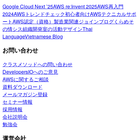
Google Cloud Next ’25
AWS re:Invent 2025
AWS再入門
2024
AWSトレンドチェック
初心者向け
AWSテクニカルサポ
ート
AWS認定（資格）
製造業関連
ジョインブログ
くらめそ
の情シス
組織開発室の活動
デザイン
Thai
Language
Vietnamese Blog
お問い合わせ
クラスメソッドへの問い合わせ
DevelopersIOへのご意見
AWSに関するご相談
資料ダウンロード
メールマガジン登録
セミナー情報
採用情報
会社説明会
勉強会
運営会社