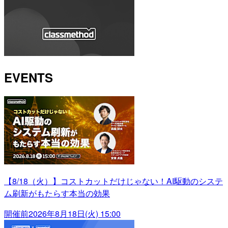
EVENTS
【8/18（火）】コストカットだけじゃない！AI駆動のシステ
ム刷新がもたらす本当の効果
開催前
2026年8月18日(火) 15:00