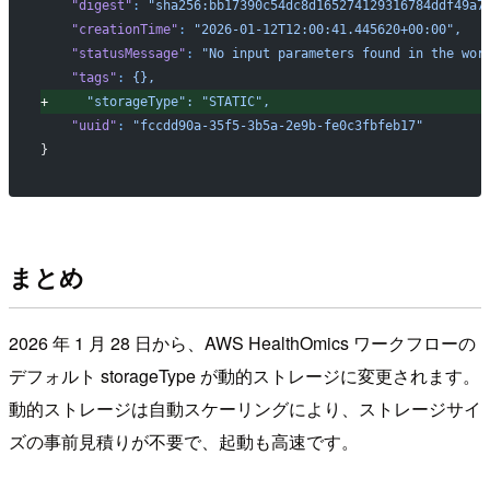
   "digest"
:
 "sha256:bb17390c54dc8d165274129316784ddf49a7
   "creationTime"
:
 "2026-01-12T12:00:41.445620+00:00",
   "statusMessage"
:
 "No input parameters found in the wor
   "tags"
:
 {},
+
     "storageType":
 "STATIC",
   "uuid"
:
 "fccdd90a-35f5-3b5a-2e9b-fe0c3fbfeb17"
}
まとめ
2026 年 1 月 28 日から、AWS HealthOmics ワークフローの
デフォルト storageType が動的ストレージに変更されます。
動的ストレージは自動スケーリングにより、ストレージサイ
ズの事前見積りが不要で、起動も高速です。