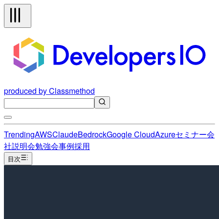
produced by Classmethod
Trending
AWS
Claude
Bedrock
Google Cloud
Azure
セミナー
会
社説明会
勉強会
事例
採用
目次