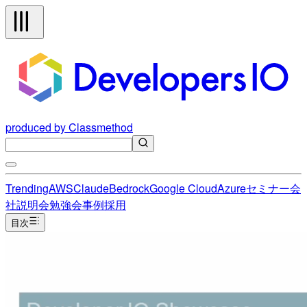
produced by Classmethod
Trending
AWS
Claude
Bedrock
Google Cloud
Azure
セミナー
会
社説明会
勉強会
事例
採用
目次