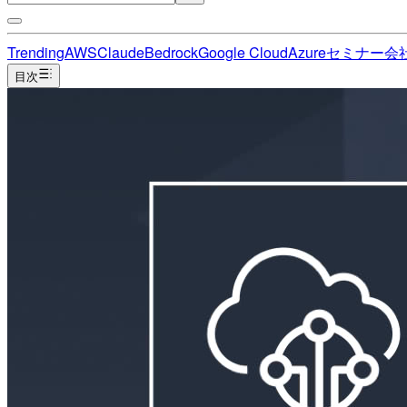
Trending
AWS
Claude
Bedrock
Google Cloud
Azure
セミナー
会
目次