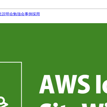
社説明会
勉強会
事例
採用