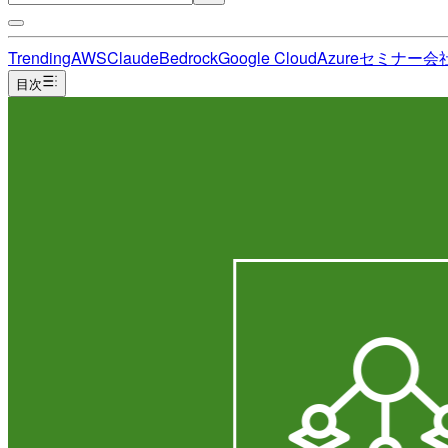
Trending
AWS
Claude
Bedrock
Google Cloud
Azure
セミナー
会
目次