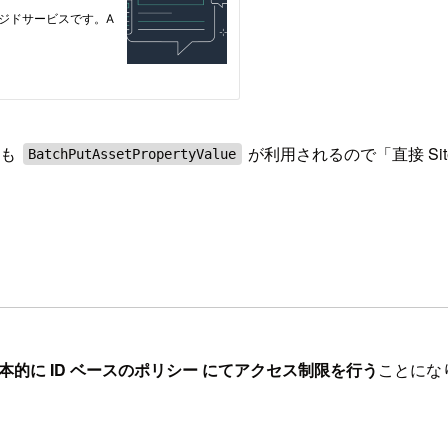
際も
が利用されるので「直接 Site
BatchPutAssetPropertyValue
では基本的に ID ベースのポリシー にてアクセス制限を行う
ことにな