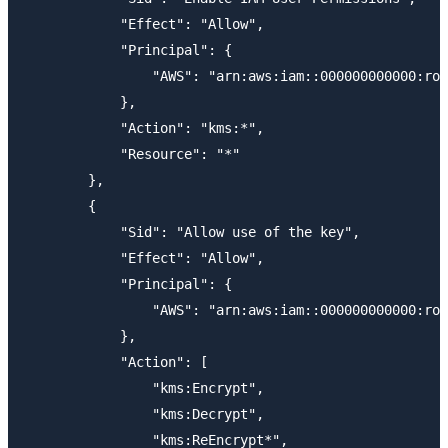
            "Effect": "Allow",

            "Principal": {

                "AWS": "arn:aws:iam::000000000000:roo
            },

            "Action": "kms:*",

            "Resource": "*"

        },

        {

            "Sid": "Allow use of the key",

            "Effect": "Allow",

            "Principal": {

                "AWS": "arn:aws:iam::000000000000:rol
            },

            "Action": [

                "kms:Encrypt",

                "kms:Decrypt",

                "kms:ReEncrypt*",
