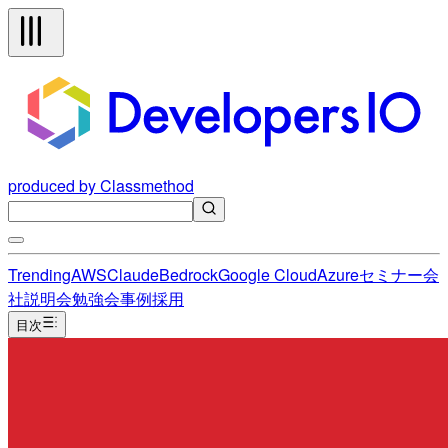
produced by Classmethod
Trending
AWS
Claude
Bedrock
Google Cloud
Azure
セミナー
会
社説明会
勉強会
事例
採用
目次