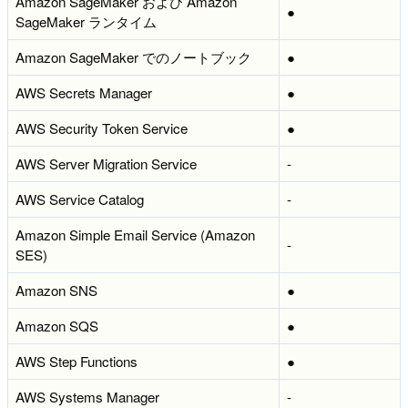
Amazon SageMaker および Amazon
●
SageMaker ランタイム
Amazon SageMaker でのノートブック
●
AWS Secrets Manager
●
AWS Security Token Service
●
AWS Server Migration Service
-
AWS Service Catalog
-
Amazon Simple Email Service (Amazon
-
SES)
Amazon SNS
●
Amazon SQS
●
AWS Step Functions
●
AWS Systems Manager
-