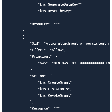
                "kms:GenerateDataKey*",

                "kms:DescribeKey"

            ],

            "Resource": "*"

        },

        {

            "Sid": "Allow attachment of persistent re
            "Effect": "Allow",

            "Principal": {

                "AWS": "arn:aws:iam::000000000000:rol
            },

            "Action": [

                "kms:CreateGrant",

                "kms:ListGrants",

                "kms:RevokeGrant"

            ],

            "Resource": "*",
