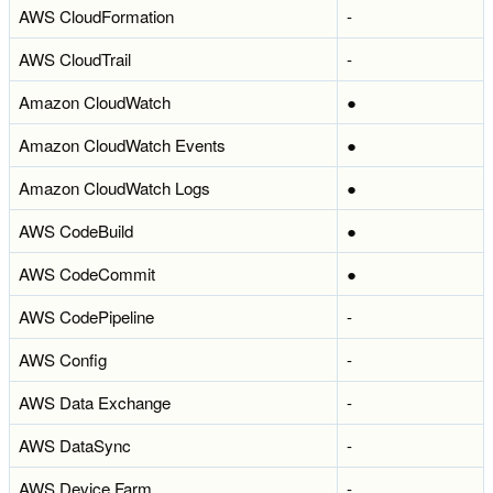
AWS CloudFormation
-
AWS CloudTrail
-
Amazon CloudWatch
●
Amazon CloudWatch Events
●
Amazon CloudWatch Logs
●
AWS CodeBuild
●
AWS CodeCommit
●
AWS CodePipeline
-
AWS Config
-
AWS Data Exchange
-
AWS DataSync
-
AWS Device Farm
-