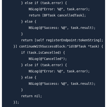
        } else if (task.error) {

            NSLog(@"Error: %@", task.error);

            return [BFTask cancelledTask];

        } else {

            NSLog(@"Success: %@", task.result);

        }

        return [self registerEndpoint:tokenString];

    }] continueWithSuccessBlock:^id(BFTask *task) {

        if (task.isCancelled) {

            NSLog(@"Cancelled");

        } else if (task.error) {

            NSLog(@"Error: %@", task.error);

        } else {

            NSLog(@"Success: %@", task.result);

        }

        return nil;

    }];
