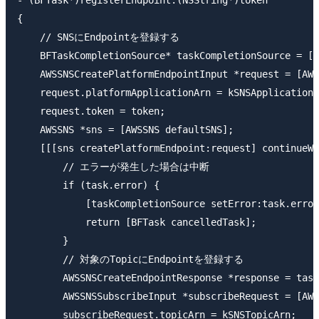
- (BFTask*)registerEndpoint:(NSString*)token

{

    // SNSにEndpointを登録する

    BFTaskCompletionSource* taskCompletionSource = [B
    AWSSNSCreatePlatformEndpointInput *request = [AWS
    request.platformApplicationArn = kSNSApplicationA
    request.token = token;

    AWSSNS *sns = [AWSSNS defaultSNS];

    [[[sns createPlatformEndpoint:request] continueWi
        // エラーが発生した場合は中断

        if (task.error) {

            [taskCompletionSource setError:task.error
            return [BFTask cancelledTask];

        }

        // 対象のTopicにEndpointを登録する

        AWSSNSCreateEndpointResponse *response = task
        AWSSNSSubscribeInput *subscribeRequest = [AWS
        subscribeRequest.topicArn = kSNSTopicArn;
