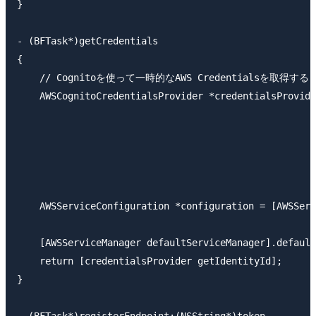
}

- (BFTask*)getCredentials

{

    // Cognitoを使って一時的なAWS Credentialsを取得する

    AWSCognitoCredentialsProvider *credentialsProvide
                                                     
                                                     
                                                     
                                                     
                                                     
    AWSServiceConfiguration *configuration = [AWSServ
                                                     
    [AWSServiceManager defaultServiceManager].default
    return [credentialsProvider getIdentityId];

}
