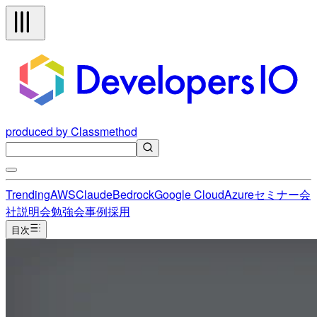
produced by Classmethod
Trending
AWS
Claude
Bedrock
Google Cloud
Azure
セミナー
会
社説明会
勉強会
事例
採用
目次