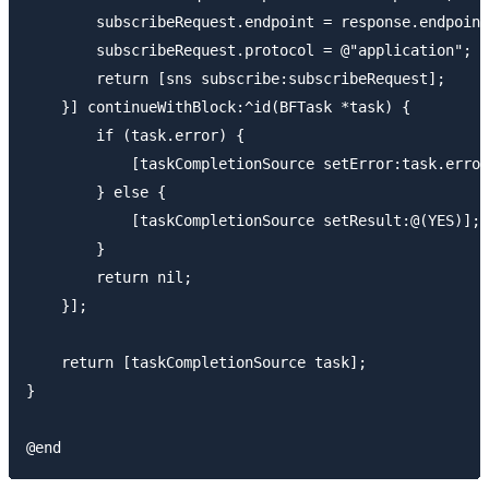
        subscribeRequest.endpoint = response.endpoint
        subscribeRequest.protocol = @"application";

        return [sns subscribe:subscribeRequest];

    }] continueWithBlock:^id(BFTask *task) {

        if (task.error) {

            [taskCompletionSource setError:task.error
        } else {

            [taskCompletionSource setResult:@(YES)];

        }

        return nil;

    }];

    return [taskCompletionSource task];

}
