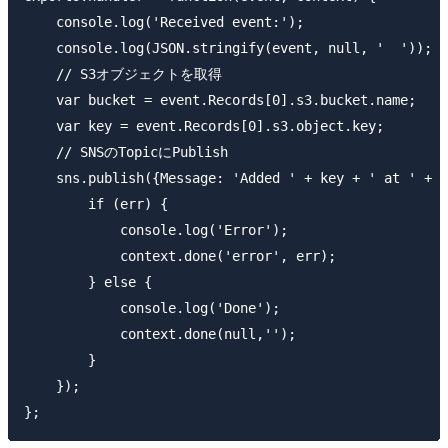
    console.log('Received event:');

    console.log(JSON.stringify(event, null, '  '));

    // S3オブジェクトを取得

    var bucket = event.Records[0].s3.bucket.name;

    var key = event.Records[0].s3.object.key;

    // SNSのTopicにPublish

    sns.publish({Message: 'Added ' + key + ' at ' + b
        if (err) {

            console.log('Error');

            context.done('error', err);

        } else {

            console.log('Done');

            context.done(null,'');

        }

    });
