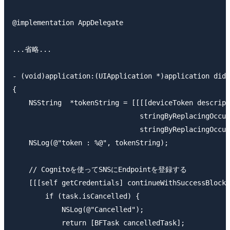
@implementation AppDelegate

...省略...

- (void)application:(UIApplication *)application didR
{

    NSString  *tokenString = [[[[deviceToken descript
                               stringByReplacingOccur
                               stringByReplacingOccur
    NSLog(@"token : %@", tokenString);

    // Cognitoを使ってSNSにEndpointを登録する

    [[[self getCredentials] continueWithSuccessBlock:
        if (task.isCancelled) {

            NSLog(@"Cancelled");

            return [BFTask cancelledTask];
