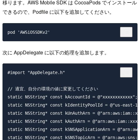
移ります。AWS Mobile SDK は CocoaPods でインストール
できるので、Podfile に以下を追加してください。
次に AppDelegate に以下の処理を追加します。
#import "AppDelegate.h"

// 適宜、自分の環境の値に変更してください

static NSString* const kAccountId = @"xxxxxxxxxxxx";

static NSString* const kIdentityPoolId = @"us-east-1:
static NSString* const kUnAuthArn = @"arn:aws:iam::xx
static NSString* const kAuthArn = @"arn:aws:iam::xxxx
static NSString* const kSNSApplicationArn = @"arn:aws
static NSString* const kSNSTopicArn = @"arn:aws:sns:u