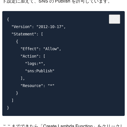
ト設定に加えて、SNS の Publish を許可しています。
{

  "Version": "2012-10-17",

  "Statement": [

    {

      "Effect": "Allow",

      "Action": [

        "logs:*",

        "sns:Publish"

      ],

      "Resource": "*"

    }

  ]

ここまでできたら「Create Lambda Function」をクリックし