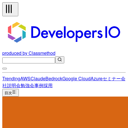
produced by Classmethod
Trending
AWS
Claude
Bedrock
Google Cloud
Azure
セミナー
会
社説明会
勉強会
事例
採用
目次