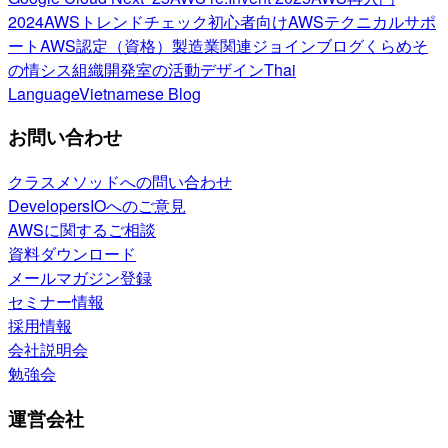
2024
AWSトレンドチェック
初心者向け
AWSテクニカルサポ
ート
AWS認定（資格）
製造業関連
ジョインブログ
くらめそ
の情シス
組織開発室の活動
デザイン
Thai
Language
Vietnamese Blog
お問い合わせ
クラスメソッドへの問い合わせ
DevelopersIOへのご意見
AWSに関するご相談
資料ダウンロード
メールマガジン登録
セミナー情報
採用情報
会社説明会
勉強会
運営会社