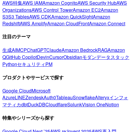
AWS特集
AWS IAM
Amazon Cognito
AWS Security Hub
AWS
Organizations
AWS Control Tower
Amazon EC2
Amazon
S3
S3 Tables
AWS CDK
Amazon QuickSight
Amazon
Redshift
AWS Amplify
Amazon CloudFront
Amazon Connect
注目のテーマ
生成AI
MCP
ChatGPT
Claude
Amazon Bedrock
RAG
Amazon
Q
GitHub Copilot
Devin
Cursor
Obsidian
モダンデータスタック
Python
セキュリティ
PM
プロダクトやサービスで探す
Google Cloud
Microsoft
Azure
LINE
Zendesk
Auth0
Tableau
Snowflake
Alteryx
インフォ
マティカ
dbt
DuckDB
Cloudflare
Splunk
Vision One
Notion
特集やシリーズから探す
Google Cloud Next ’25
AWS re:Invent 2025
AWS再入門