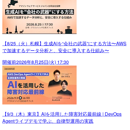
【8/25（火）札幌】生成AIを“会社の武器”にする方法〜AWS
で加速するデータ分析と、安全に導入する仕組み〜
開催前
2026年8月25日(火) 17:30
【9/3（木）東京】AIを活用した障害対応最前線 | DevOps
Agentライブデモで学ぶ、自律型運用の実践