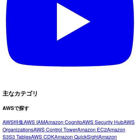
主なカテゴリ
AWSで探す
AWS特集
AWS IAM
Amazon Cognito
AWS Security Hub
AWS
Organizations
AWS Control Tower
Amazon EC2
Amazon
S3
S3 Tables
AWS CDK
Amazon QuickSight
Amazon