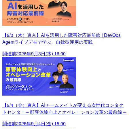
【9/3（木）東京】AIを活用した障害対応最前線 | DevOps
Agentライブデモで学ぶ、自律型運用の実践
開催前
2026年9月3日(木) 16:00
【9/4（金）東京】AIチームメイトが変える次世代コンタク
トセンター～顧客体験向上とオペレーション改革の最前線～
開催前
2026年9月4日(金) 15:00