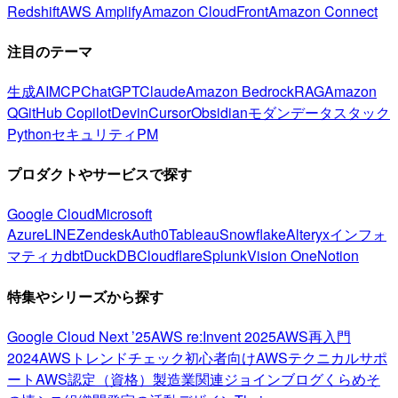
Redshift
AWS Amplify
Amazon CloudFront
Amazon Connect
注目のテーマ
生成AI
MCP
ChatGPT
Claude
Amazon Bedrock
RAG
Amazon
Q
GitHub Copilot
Devin
Cursor
Obsidian
モダンデータスタック
Python
セキュリティ
PM
プロダクトやサービスで探す
Google Cloud
Microsoft
Azure
LINE
Zendesk
Auth0
Tableau
Snowflake
Alteryx
インフォ
マティカ
dbt
DuckDB
Cloudflare
Splunk
Vision One
Notion
特集やシリーズから探す
Google Cloud Next ’25
AWS re:Invent 2025
AWS再入門
2024
AWSトレンドチェック
初心者向け
AWSテクニカルサポ
ート
AWS認定（資格）
製造業関連
ジョインブログ
くらめそ