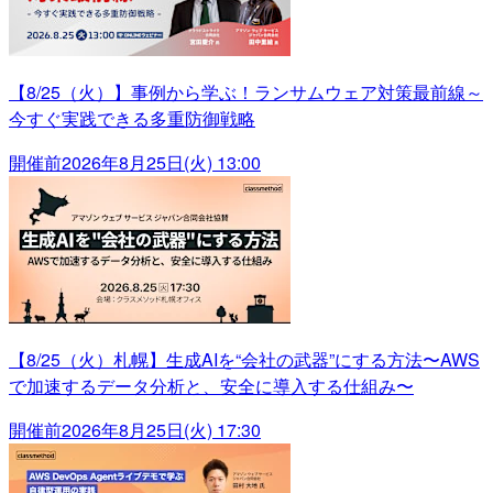
【8/25（火）】事例から学ぶ！ランサムウェア対策最前線～
今すぐ実践できる多重防御戦略
開催前
2026年8月25日(火) 13:00
【8/25（火）札幌】生成AIを“会社の武器”にする方法〜AWS
で加速するデータ分析と、安全に導入する仕組み〜
開催前
2026年8月25日(火) 17:30