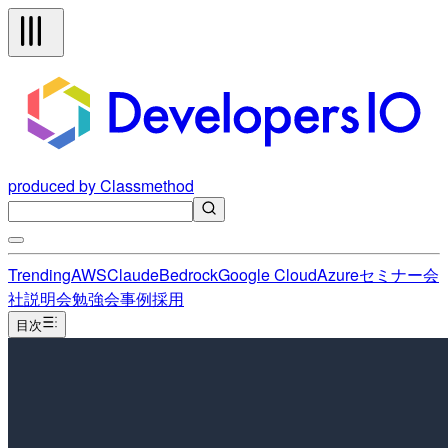
produced by Classmethod
Trending
AWS
Claude
Bedrock
Google Cloud
Azure
セミナー
会
社説明会
勉強会
事例
採用
目次