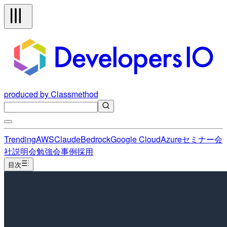
produced by Classmethod
Trending
AWS
Claude
Bedrock
Google Cloud
Azure
セミナー
会
社説明会
勉強会
事例
採用
目次