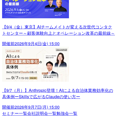
【9/4（金）東京】AIチームメイトが変える次世代コンタク
トセンター～顧客体験向上とオペレーション改革の最前線～
開催前
2026年9月4日(金) 15:00
【9/7（月）】Anthropic登壇！AIによる自治体業務効率化の
具体例ーSkillsで広がるClaudeの使い方ー
開催前
2026年9月7日(月) 15:00
セミナー一覧
会社説明会一覧
勉強会一覧