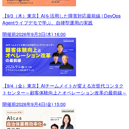
【9/3（木）東京】AIを活用した障害対応最前線 | DevOps
Agentライブデモで学ぶ、自律型運用の実践
開催前
2026年9月3日(木) 16:00
【9/4（金）東京】AIチームメイトが変える次世代コンタク
トセンター～顧客体験向上とオペレーション改革の最前線～
開催前
2026年9月4日(金) 15:00