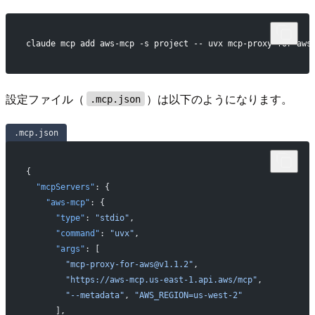
claude mcp add aws-mcp -s project -- uvx mcp-proxy-for-aws
設定ファイル（
）は以下のようになります。
.mcp.json
.mcp.json
{
  "mcpServers"
: {
    "aws-mcp"
: {
      "type"
: 
"stdio"
,
      "command"
: 
"uvx"
,
      "args"
: [
        "mcp-proxy-for-aws@v1.1.2"
,
        "https://aws-mcp.us-east-1.api.aws/mcp"
,
        "--metadata"
, 
"AWS_REGION=us-west-2"
      ],