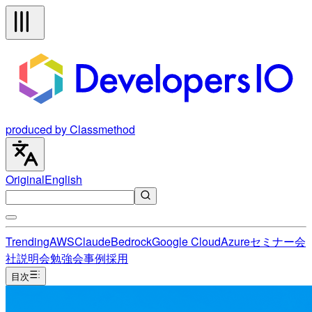
produced by Classmethod
Original
English
Trending
AWS
Claude
Bedrock
Google Cloud
Azure
セミナー
会
社説明会
勉強会
事例
採用
目次