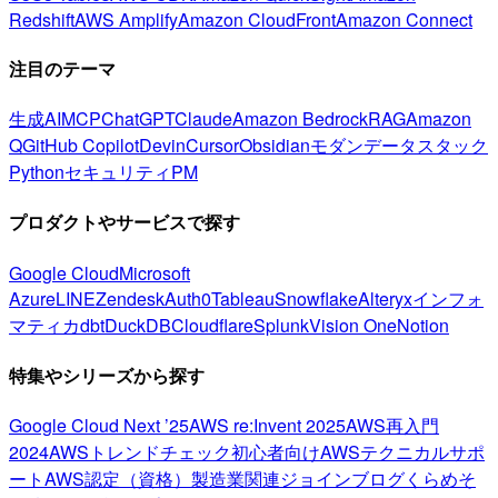
Redshift
AWS Amplify
Amazon CloudFront
Amazon Connect
注目のテーマ
生成AI
MCP
ChatGPT
Claude
Amazon Bedrock
RAG
Amazon
Q
GitHub Copilot
Devin
Cursor
Obsidian
モダンデータスタック
Python
セキュリティ
PM
プロダクトやサービスで探す
Google Cloud
Microsoft
Azure
LINE
Zendesk
Auth0
Tableau
Snowflake
Alteryx
インフォ
マティカ
dbt
DuckDB
Cloudflare
Splunk
Vision One
Notion
特集やシリーズから探す
Google Cloud Next ’25
AWS re:Invent 2025
AWS再入門
2024
AWSトレンドチェック
初心者向け
AWSテクニカルサポ
ート
AWS認定（資格）
製造業関連
ジョインブログ
くらめそ