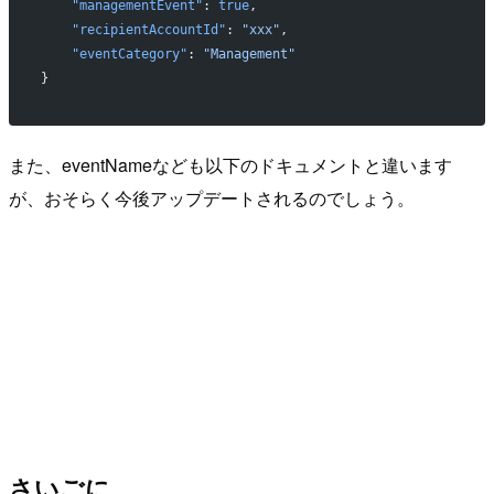
    "managementEvent"
: 
true
,
    "recipientAccountId"
: 
"xxx"
,
    "eventCategory"
: 
"Management"
}
また、eventNameなども以下のドキュメントと違います
が、おそらく今後アップデートされるのでしょう。
さいごに