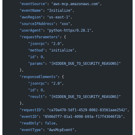
    "eventSource"
: 
"aws-mcp.amazonaws.com"
,
    "eventName"
: 
"Initialize"
,
    "awsRegion"
: 
"us-east-1"
,
    "sourceIPAddress"
: 
"xxx"
,
    "userAgent"
: 
"python-httpx/0.28.1"
,
    "requestParameters"
: {
        "jsonrpc"
: 
"2.0"
,
        "method"
: 
"initialize"
,
        "id"
: 
0
,
        "params"
: 
"[HIDDEN_DUE_TO_SECURITY_REASONS]"
    },
    "responseElements"
: {
        "jsonrpc"
: 
"2.0"
,
        "id"
: 
0
,
        "result"
: 
"[HIDDEN_DUE_TO_SECURITY_REASONS]"
    },
    "requestID"
: 
"ca70a470-5df1-4529-8082-83561aae2542"
,
    "eventID"
: 
"8506d7f7-01a1-4098-b93a-f17f43046f2b"
,
    "readOnly"
: 
false
,
    "eventType"
: 
"AwsMcpEvent"
,