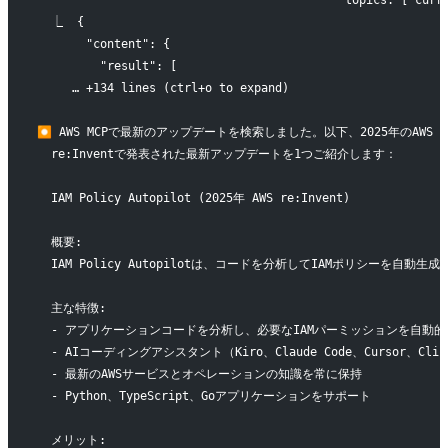
                                            topics: ["curr
  ⎿  {                                                    
       "content": {
         "result": [
     … +134 lines (ctrl+o to expand)
⏺ AWS MCPで最新のアップデートを検索しました。以下、2025年のAWS
  re:Inventで発表された最新アップデートを1つご紹介します：
  IAM Policy Autopilot (2025年 AWS re:Invent)
  概要:
  IAM Policy Autopilotは、コードを分析してIAMポリシーを自
  主な特徴:
  - アプリケーションコードを分析し、必要なIAMパーミッションを自動
  - AIコーディングアシスタント（Kiro、Claude Code、Cursor、C
  - 最新のAWSサービスとオペレーションの知識を常に保持
  - Python、TypeScript、Goアプリケーションをサポート
  メリット: