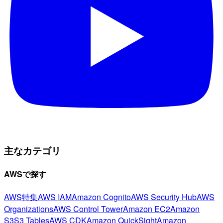
主なカテゴリ
AWSで探す
AWS特集
AWS IAM
Amazon Cognito
AWS Security Hub
AWS
Organizations
AWS Control Tower
Amazon EC2
Amazon
S3
S3 Tables
AWS CDK
Amazon QuickSight
Amazon