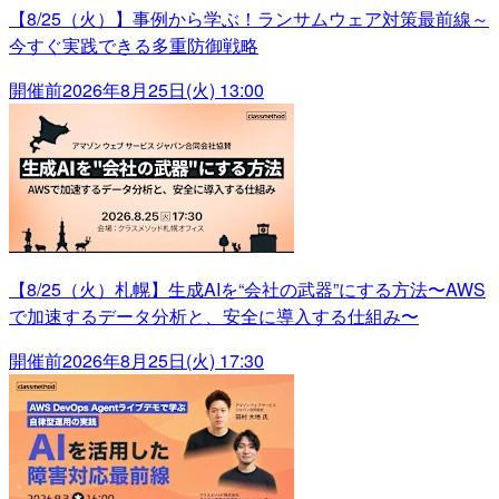
【8/25（火）】事例から学ぶ！ランサムウェア対策最前線～
今すぐ実践できる多重防御戦略
開催前
2026年8月25日(火) 13:00
【8/25（火）札幌】生成AIを“会社の武器”にする方法〜AWS
で加速するデータ分析と、安全に導入する仕組み〜
開催前
2026年8月25日(火) 17:30