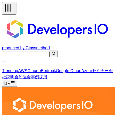
produced by Classmethod
Trending
AWS
Claude
Bedrock
Google Cloud
Azure
セミナー
会
社説明会
勉強会
事例
採用
目次