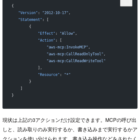
{
   "Version"
: 
"2012-10-17"
,
   "Statement"
: [
        {
            "Effect"
: 
"Allow"
,
            "Action"
: [
                "aws-mcp:InvokeMCP"
,
                "aws-mcp:CallReadOnlyTool"
,
                "aws-mcp:CallReadWriteTool"
            ],
            "Resource"
: 
"*"
        }
    ]
}
現状は上記の3アクションだけ設定できます。MCPの呼び出
しと、読み取りのみ実行するか、書き込みまで実行するかア
クションを使い分けられます。書き込み操作などをされたく