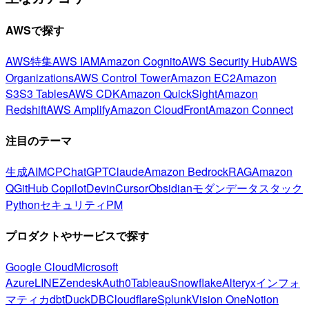
AWSで探す
AWS特集
AWS IAM
Amazon Cognito
AWS Security Hub
AWS
Organizations
AWS Control Tower
Amazon EC2
Amazon
S3
S3 Tables
AWS CDK
Amazon QuickSight
Amazon
Redshift
AWS Amplify
Amazon CloudFront
Amazon Connect
注目のテーマ
生成AI
MCP
ChatGPT
Claude
Amazon Bedrock
RAG
Amazon
Q
GitHub Copilot
Devin
Cursor
Obsidian
モダンデータスタック
Python
セキュリティ
PM
プロダクトやサービスで探す
Google Cloud
Microsoft
Azure
LINE
Zendesk
Auth0
Tableau
Snowflake
Alteryx
インフォ
マティカ
dbt
DuckDB
Cloudflare
Splunk
Vision One
Notion