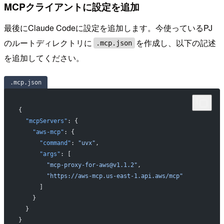
MCPクライアントに設定を追加
最後にClaude Codeに設定を追加します。今使っているPJ
のルートディレクトリに
を作成し、以下の記述
.mcp.json
を追加してください。
.mcp.json
{
  "mcpServers"
: {
    "aws-mcp"
: {
      "command"
: 
"uvx"
,
      "args"
: [
        "mcp-proxy-for-aws@v1.1.2"
,
        "https://aws-mcp.us-east-1.api.aws/mcp"
      ]
    }
  }
}