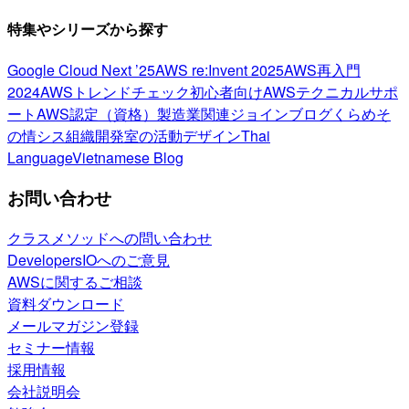
特集やシリーズから探す
Google Cloud Next ’25
AWS re:Invent 2025
AWS再入門
2024
AWSトレンドチェック
初心者向け
AWSテクニカルサポ
ート
AWS認定（資格）
製造業関連
ジョインブログ
くらめそ
の情シス
組織開発室の活動
デザイン
Thai
Language
Vietnamese Blog
お問い合わせ
クラスメソッドへの問い合わせ
DevelopersIOへのご意見
AWSに関するご相談
資料ダウンロード
メールマガジン登録
セミナー情報
採用情報
会社説明会