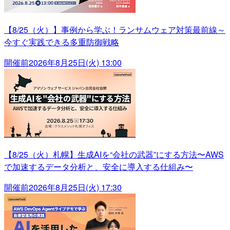
【8/25（火）】事例から学ぶ！ランサムウェア対策最前線～
今すぐ実践できる多重防御戦略
開催前
2026年8月25日(火) 13:00
【8/25（火）札幌】生成AIを“会社の武器”にする方法〜AWS
で加速するデータ分析と、安全に導入する仕組み〜
開催前
2026年8月25日(火) 17:30