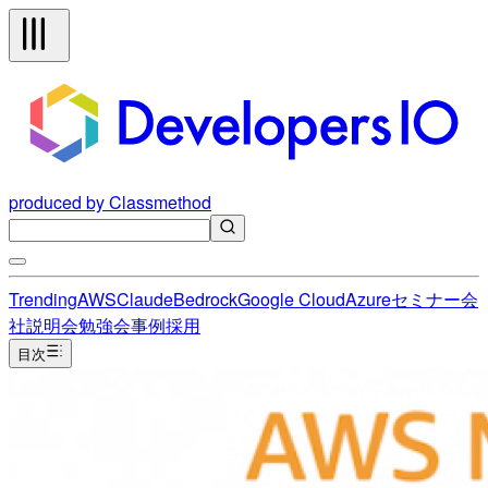
produced by Classmethod
Trending
AWS
Claude
Bedrock
Google Cloud
Azure
セミナー
会
社説明会
勉強会
事例
採用
目次