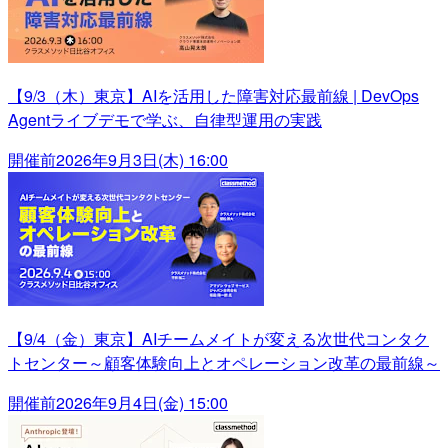
【9/3（木）東京】AIを活用した障害対応最前線 | DevOps
Agentライブデモで学ぶ、自律型運用の実践
開催前
2026年9月3日(木) 16:00
【9/4（金）東京】AIチームメイトが変える次世代コンタク
トセンター～顧客体験向上とオペレーション改革の最前線～
開催前
2026年9月4日(金) 15:00