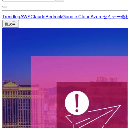
Trending
AWS
Claude
Bedrock
Google Cloud
Azure
セミナー
会
目次