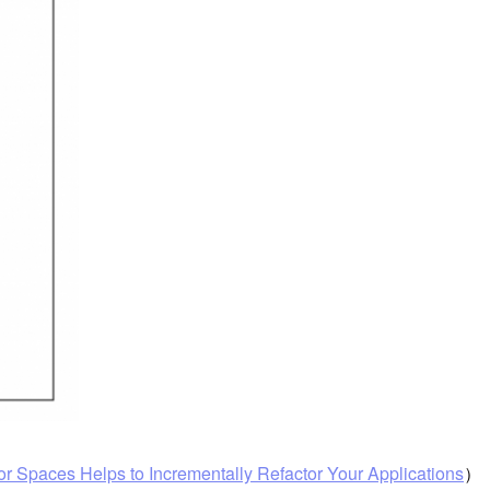
 Spaces Helps to Incrementally Refactor Your Applications
）