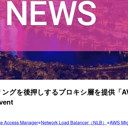
後押しするプロキシ層を提供「AWS Migrati
ent
e Access Manager
Network Load Balancer（NLB）
AWS Mig