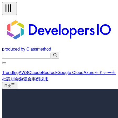
produced by Classmethod
Trending
AWS
Claude
Bedrock
Google Cloud
Azure
セミナー
会
社説明会
勉強会
事例
採用
目次