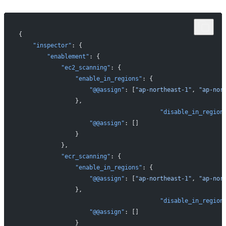
{
    "inspector"
: {
        "enablement"
: {
            "ec2_scanning"
: {
                "enable_in_regions"
: {
                    "@@assign"
: [
"ap-northeast-1"
, 
"ap-nor
                },
					"disable_in_region
                    "@@assign"
: []
                }
            },
            "ecr_scanning"
: {
                "enable_in_regions"
: {
                    "@@assign"
: [
"ap-northeast-1"
, 
"ap-nor
                },
					"disable_in_region
                    "@@assign"
: []
                }