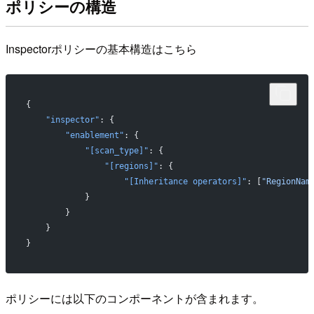
ポリシーの構造
Inspectorポリシーの基本構造はこちら
{
    "inspector"
: {
        "enablement"
: {
            "[scan_type]"
: {
                "[regions]"
: {
                    "[Inheritance operators]"
: [
"RegionNam
            }
        }
    }
}
ポリシーには以下のコンポーネントが含まれます。