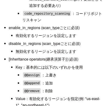
追加する必要あり)
：コードリポジト
code_repository_scanning
リスキャン
enable_in_regions (scan_typeごとに必須)
有効化するリージョンを設定します
disable_in_regions (scan_typeごとに必須)
無効化するリージョンを設定します
[Inheritance operators(継承演算子)] (必須)
Key：基本的には以下のいずれかを使用
：上書き
@@assign
：追加
@@append
：削除
@@remove
Value：有効化するリージョンを指定(例: "us-east-
1", "ap-northeast-1")