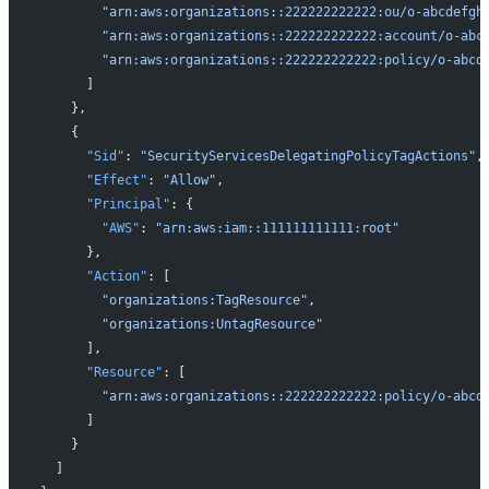
        "arn:aws:organizations::222222222222:ou/o-abcdefgh
        "arn:aws:organizations::222222222222:account/o-abc
        "arn:aws:organizations::222222222222:policy/o-abcd
      ]
    },
    {
      "Sid"
: 
"SecurityServicesDelegatingPolicyTagActions"
,
      "Effect"
: 
"Allow"
,
      "Principal"
: {
        "AWS"
: 
"arn:aws:iam::111111111111:root"
      },
      "Action"
: [
        "organizations:TagResource"
,
        "organizations:UntagResource"
      ],
      "Resource"
: [
        "arn:aws:organizations::222222222222:policy/o-abcd
      ]
    }
  ]