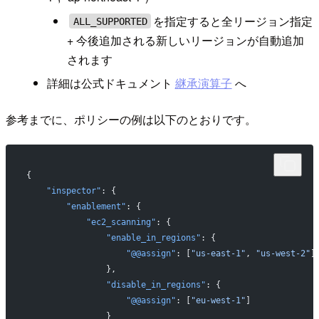
を指定すると全リージョン指定
ALL_SUPPORTED
+ 今後追加される新しいリージョンが自動追加
されます
詳細は公式ドキュメント
継承演算子
へ
参考までに、ポリシーの例は以下のとおりです。
{
    "inspector"
: {
        "enablement"
: {
            "ec2_scanning"
: {
                "enable_in_regions"
: {
                    "@@assign"
: [
"us-east-1"
, 
"us-west-2"
]
                },
                "disable_in_regions"
: {
                    "@@assign"
: [
"eu-west-1"
]
                }