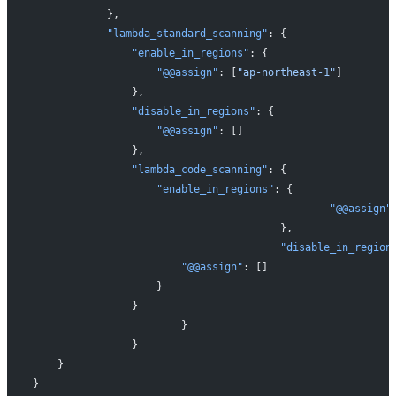
            },
            "lambda_standard_scanning"
: {
                "enable_in_regions"
: {
                    "@@assign"
: [
"ap-northeast-1"
]
                },
                "disable_in_regions"
: {
                    "@@assign"
: []
                },
                "lambda_code_scanning"
: {
                    "enable_in_regions"
: {
						"@@assign"
					},
					"disable_in_region
                        "@@assign"
: []
                    }
                }
			}
		}
    }
}