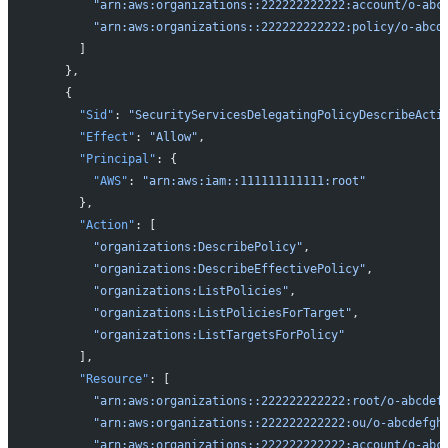
        "arn:aws:organizations::222222222222:account/o-abc
        "arn:aws:organizations::222222222222:policy/o-abcd
      ]
    },
    {
      "Sid"
: 
"SecurityServicesDelegatingPolicyDescribeActi
      "Effect"
: 
"Allow"
,
      "Principal"
: {
        "AWS"
: 
"arn:aws:iam::111111111111:root"
      },
      "Action"
: [
        "organizations:DescribePolicy"
,
        "organizations:DescribeEffectivePolicy"
,
        "organizations:ListPolicies"
,
        "organizations:ListPoliciesForTarget"
,
        "organizations:ListTargetsForPolicy"
      ],
      "Resource"
: [
        "arn:aws:organizations::222222222222:root/o-abcdef
        "arn:aws:organizations::222222222222:ou/o-abcdefgh
        "arn:aws:organizations::222222222222:account/o-abc