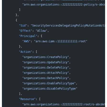
        "arn:aws:organizations::222222222222:policy/o-abcd
      ]
    },
    {
      "Sid"
: 
"SecurityServicesDelegatingPolicyMutationActi
      "Effect"
: 
"Allow"
,
      "Principal"
: {
        "AWS"
: 
"arn:aws:iam::111111111111:root"
      },
      "Action"
: [
        "organizations:CreatePolicy"
,
        "organizations:UpdatePolicy"
,
        "organizations:DeletePolicy"
,
        "organizations:AttachPolicy"
,
        "organizations:DetachPolicy"
,
        "organizations:EnablePolicyType"
,
        "organizations:DisablePolicyType"
      ],
      "Resource"
: [
        "arn:aws:organizations::222222222222:root/o-abcdef