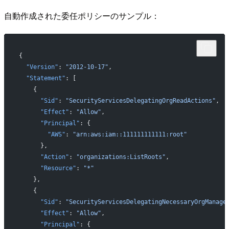
自動作成された委任ポリシーのサンプル：
{
  "Version"
: 
"2012-10-17"
,
  "Statement"
: [
    {
      "Sid"
: 
"SecurityServicesDelegatingOrgReadActions"
,
      "Effect"
: 
"Allow"
,
      "Principal"
: {
        "AWS"
: 
"arn:aws:iam::111111111111:root"
      },
      "Action"
: 
"organizations:ListRoots"
,
      "Resource"
: 
"*"
    },
    {
      "Sid"
: 
"SecurityServicesDelegatingNecessaryOrgManage
      "Effect"
: 
"Allow"
,
      "Principal"
: {