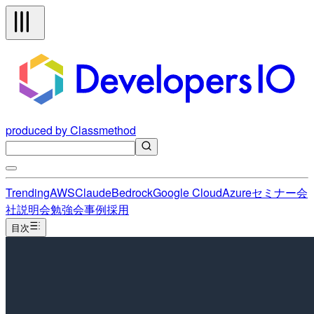
produced by Classmethod
Trending
AWS
Claude
Bedrock
Google Cloud
Azure
セミナー
会
社説明会
勉強会
事例
採用
目次