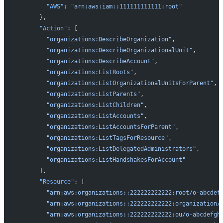
        "AWS"
: 
"arn:aws:iam::111111111111:root"
      },
      "Action"
: [
        "organizations:DescribeOrganization"
,
        "organizations:DescribeOrganizationalUnit"
,
        "organizations:DescribeAccount"
,
        "organizations:ListRoots"
,
        "organizations:ListOrganizationalUnitsForParent"
,
        "organizations:ListParents"
,
        "organizations:ListChildren"
,
        "organizations:ListAccounts"
,
        "organizations:ListAccountsForParent"
,
        "organizations:ListTagsForResource"
,
        "organizations:ListDelegatedAdministrators"
,
        "organizations:ListHandshakesForAccount"
      ],
      "Resource"
: [
        "arn:aws:organizations::222222222222:root/o-abcdef
        "arn:aws:organizations::222222222222:organization/
        "arn:aws:organizations::222222222222:ou/o-abcdefgh