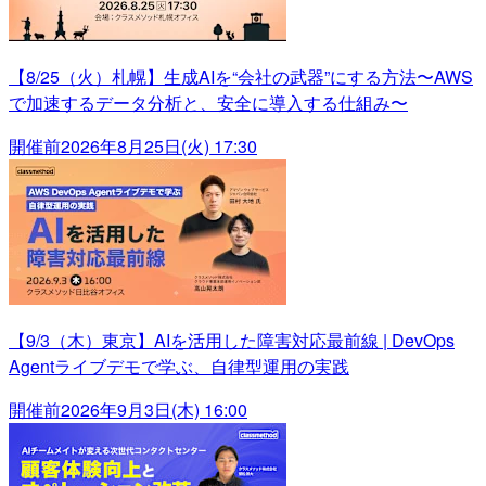
【8/25（火）札幌】生成AIを“会社の武器”にする方法〜AWS
で加速するデータ分析と、安全に導入する仕組み〜
開催前
2026年8月25日(火) 17:30
【9/3（木）東京】AIを活用した障害対応最前線 | DevOps
Agentライブデモで学ぶ、自律型運用の実践
開催前
2026年9月3日(木) 16:00