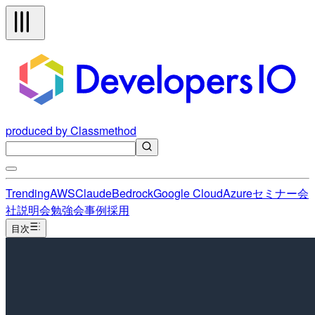
produced by Classmethod
Trending
AWS
Claude
Bedrock
Google Cloud
Azure
セミナー
会
社説明会
勉強会
事例
採用
目次