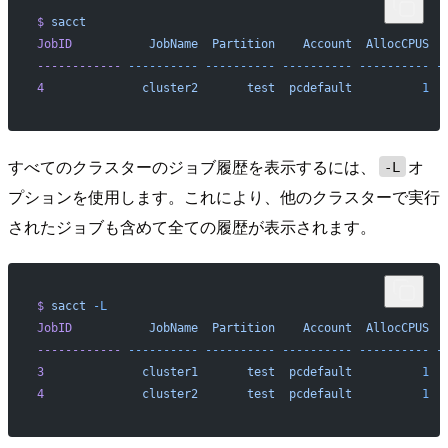
$
 sacct
JobID
           JobName
  Partition
    Account
  AllocCPUS
  
------------
 ----------
 ----------
 ----------
 ----------
 -
4
              cluster2
       test
  pcdefault
          1
  
すべてのクラスターのジョブ履歴を表示するには、
オ
-L
プションを使用します。これにより、他のクラスターで実行
されたジョブも含めて全ての履歴が表示されます。
$
 sacct
 -L
JobID
           JobName
  Partition
    Account
  AllocCPUS
  
------------
 ----------
 ----------
 ----------
 ----------
 -
3
              cluster1
       test
  pcdefault
          1
  
4
              cluster2
       test
  pcdefault
          1
  