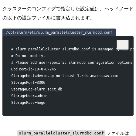
クラスターのコンフィグで指定した設定値は、ヘッドノード
の以下の設定ファイルに書き込まれます。
/opt/slurm/etc/slurm_parallelcluster_slurmdbd.conf
# slurm_parallelcluster_slurmdbd.conf is managed by the pc
# Do not modify.
# Please add user-specific slurmdbd configuration options 
DbdHost=ip-10-0-0-245
StorageHost=devio.ap-northeast-1.rds.amazonaws.com
StoragePort=3306
StorageLoc=slurm_acct_db
StorageUser=admin
StoragePass=hoge
!
ファイルは
slurm_parallelcluster_slurmdbd.conf