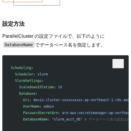
設定方法
ParallelCluster の設定ファイルで、以下のように
でデータベース名を指定します。
DatabaseName
Scheduling
:
  Scheduler
: 
slurm
  SlurmSettings
:
    ScaledownIdletime
: 
10
    Database
:
      Uri
: 
devio.cluster-xxxxxxxxxx.ap-northeast-1.rds.ama
      UserName
: 
admin
      PasswordSecretArn
: 
arn:aws:secretsmanager:ap-northea
      DatabaseName
: 
"slurm_acct_db"
 # データベース名の設定は任