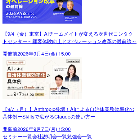
【9/4（金）東京】AIチームメイトが変える次世代コンタク
トセンター～顧客体験向上とオペレーション改革の最前線～
開催前
2026年9月4日(金) 15:00
【9/7（月）】Anthropic登壇！AIによる自治体業務効率化の
具体例ーSkillsで広がるClaudeの使い方ー
開催前
2026年9月7日(月) 15:00
セミナー一覧
会社説明会一覧
勉強会一覧