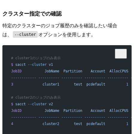
クラスター指定での確認
特定のクラスターのジョブ履歴のみを確認したい場合
は、
オプションを使用します。
--cluster
# cluster1のジョブのみ表示
$
 sacct
 --cluster
 v1
JobID
           JobName
  Partition
    Account
  AllocCPUS
  
------------
 ----------
 ----------
 ----------
 ----------
 -
3
              cluster1
       test
  pcdefault
          1
  
# cluster2のジョブのみ表示
$
 sacct
 --cluster
 v2
JobID
           JobName
  Partition
    Account
  AllocCPUS
  
------------
 ----------
 ----------
 ----------
 ----------
 -
4
              cluster2
       test
  pcdefault
          1
  