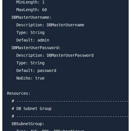
    MinLength: 1

    MaxLength: 60

  DBMasterUsername:

    Description: DBMasterUsername

    Type: String

    Default: admin

  DBMasterUserPassword:

    Description: DBMasterUserPassword

    Type: String

    Default: password

    NoEcho: true

Resources:

  # -------------------------------------------------
  # DB Subnet Group

  # -------------------------------------------------
  DBSubnetGroup:
