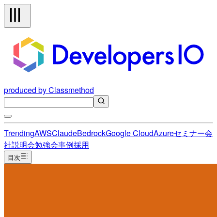
produced by Classmethod
Trending
AWS
Claude
Bedrock
Google Cloud
Azure
セミナー
会
社説明会
勉強会
事例
採用
目次