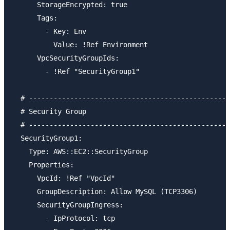
      StorageEncrypted: true

      Tags:

        - Key: Env

          Value: !Ref Environment

      VpcSecurityGroupIds:

        - !Ref "SecurityGroup1"

  # -------------------------------------------------
  # Security Group

  # -------------------------------------------------
  SecurityGroup1:

    Type: AWS::EC2::SecurityGroup

    Properties:

      VpcId: !Ref "VpcId"

      GroupDescription: Allow MySQL (TCP3306)

      SecurityGroupIngress:

        - IpProtocol: tcp
