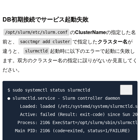
DB初期接続でサービス起動失敗
の
ClusterName
の指定した名
/opt/slurm/etc/slurm.conf
前と、
で指定した
クラスター名
が
sacctmgr add cluster
違うと、
起動時に以下のエラーで起動に失敗し
slurmctld
ます。双方のクラスター名の指定に誤りがないか見直してく
ださい。
$ sudo systemctl status slurmctld

● slurmctld.service - Slurm controller daemon

     Loaded: loaded (/etc/systemd/system/slurmctld.se
     Active: failed (Result: exit-code) since Sun 202
    Process: 2106 ExecStart=/opt/slurm/sbin/slurmctld
   Main PID: 2106 (code=exited, status=1/FAILURE)
