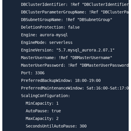
      DBClusterIdentifier: !Ref "DBClusterIdentifier"

      DBClusterParameterGroupName: !Ref "DBClusterPar
      DBSubnetGroupName: !Ref "DBSubnetGroup"

      DeletionProtection: false

      Engine: aurora-mysql

      EngineMode: serverless

      EngineVersion: "5.7.mysql_aurora.2.07.1"

      MasterUsername: !Ref "DBMasterUsername"

      MasterUserPassword: !Ref "DBMasterUserPassword"

      Port: 3306

      PreferredBackupWindow: 18:00-19:00

      PreferredMaintenanceWindow: Sat:16:00-Sat:17:00

      ScalingConfiguration:

        MinCapacity: 1

        AutoPause: true

        MaxCapacity: 2

        SecondsUntilAutoPause: 300
