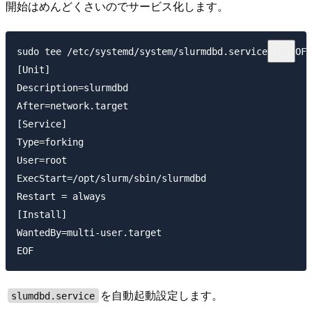
開始はめんどくさいのでサービス化します。
sudo tee /etc/systemd/system/slurmdbd.service << EOF

[Unit]

Description=slurmdbd

After=network.target

[Service]

Type=forking

User=root

ExecStart=/opt/slurm/sbin/slurmdbd

Restart = always

[Install]

WantedBy=multi-user.target

を自動起動設定します。
slumdbd.service