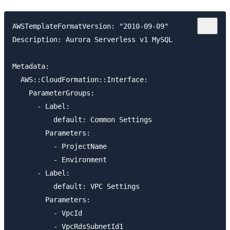
AWSTemplateFormatVersion: "2010-09-09"

Description: Aurora Serverless v1 MySQL

Metadata:

  AWS::CloudFormation::Interface:

    ParameterGroups:

      - Label:

          default: Common Settings

        Parameters:

          - ProjectName

          - Environment

      - Label:

          default: VPC Settings

        Parameters:

          - VpcId

          - VpcRdsSubnetId1
