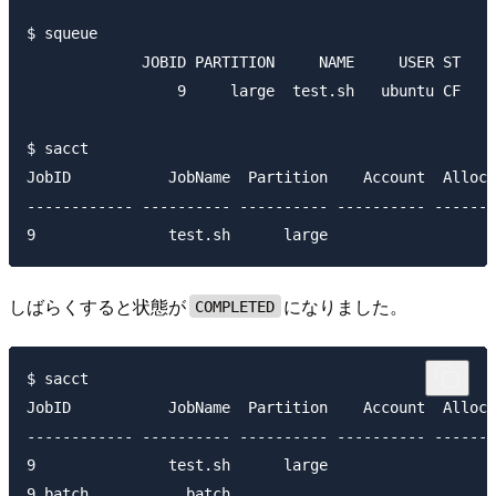
$ squeue

             JOBID PARTITION     NAME     USER ST    
                 9     large  test.sh   ubuntu CF    
$ sacct

JobID           JobName  Partition    Account  AllocC
------------ ---------- ---------- ---------- -------
しばらくすると状態が
になりました。
COMPLETED
$ sacct

JobID           JobName  Partition    Account  AllocC
------------ ---------- ---------- ---------- -------
9               test.sh      large                   
9.batch           batch                              