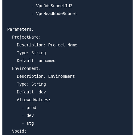
          - VpcRdsSubnetId2

          - VpcHeadNodeSubnet

Parameters:

  ProjectName:

    Description: Project Name

    Type: String

    Default: unnamed

  Environment:

    Description: Environment

    Type: String

    Default: dev

    AllowedValues:

      - prod

      - dev

      - stg

  VpcId:
