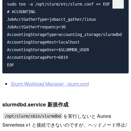
sudo tee -a /opt/slurm/etc/slurm.conf << EOF

# ACCOUNTING

JobAcctGatherType=jobacct_gather/linux

JobAcctGatherFrequency=30

AccountingStorageType=accounting_storage/slurmdbd

AccountingStorageHost=localhost

AccountingStorageUser=$SLURMDB_USER

AccountingStoragePort=6819

Slurm Workload Manager - slurm.conf
slurmdbd.service 新規作成
を実行しないと Aurora
/opt/slurm/sbin/slurmdbd
Serverless v1 と接続できないのですが、ヘッドノード停止/