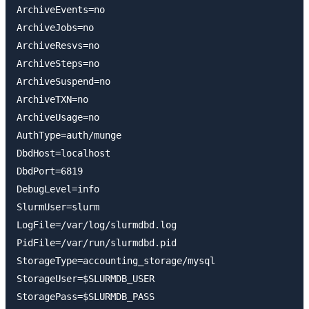
ArchiveEvents=no

ArchiveJobs=no

ArchiveResvs=no

ArchiveSteps=no

ArchiveSuspend=no

ArchiveTXN=no

ArchiveUsage=no

AuthType=auth/munge

DbdHost=localhost

DbdPort=6819

DebugLevel=info

SlurmUser=slurm

LogFile=/var/log/slurmdbd.log

PidFile=/var/run/slurmdbd.pid

StorageType=accounting_storage/mysql

StorageUser=$SLURMDB_USER

StoragePass=$SLURMDB_PASS
