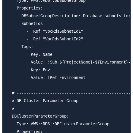
    Type: AWS::RDS::DBSubnetGroup

    Properties:

      DBSubnetGroupDescription: Database subnets for 
      SubnetIds:

        - !Ref "VpcRdsSubnetId1"

        - !Ref "VpcRdsSubnetId2"

      Tags:

        - Key: Name

          Value: !Sub ${ProjectName}-${Environment}-d
        - Key: Env

          Value: !Ref Environment

  # -------------------------------------------------
  # DB Cluster Parameter Group

  # -------------------------------------------------
  DBClusterParameterGroup:

    Type: AWS::RDS::DBClusterParameterGroup

    Properties:
