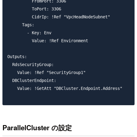
          FromPort: 3306

          ToPort: 3306

          CidrIp: !Ref "VpcHeadNodeSubnet"

      Tags:

        - Key: Env

          Value: !Ref Environment

Outputs:

  RdsSecurityGroup:

    Value: !Ref "SecurityGroup1"

  DBClusterEndpoint:

    Value: !GetAtt "DBCluster.Endpoint.Address"

ParallelCluster の設定