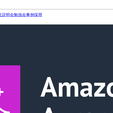
社説明会
勉強会
事例
採用