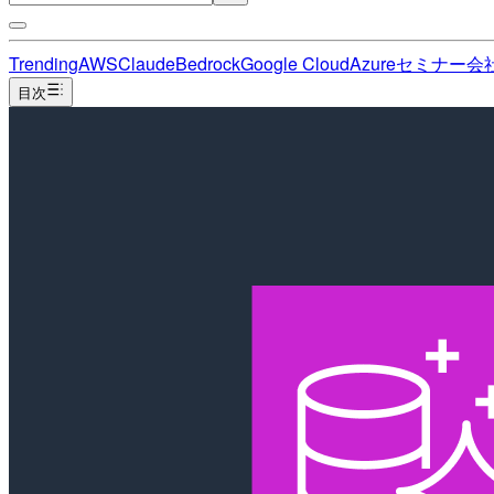
Trending
AWS
Claude
Bedrock
Google Cloud
Azure
セミナー
会
目次