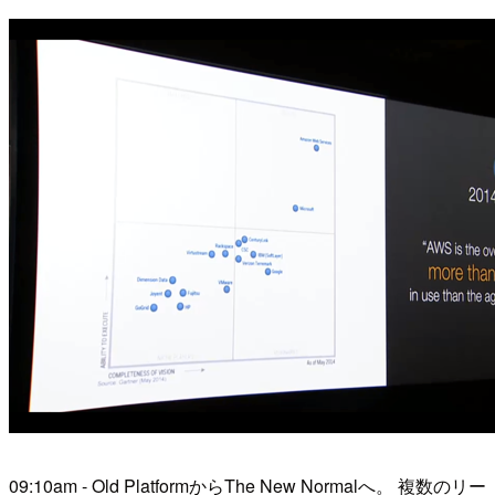
09:10am - Old PlatformからThe New Normalへ。 複数のリー