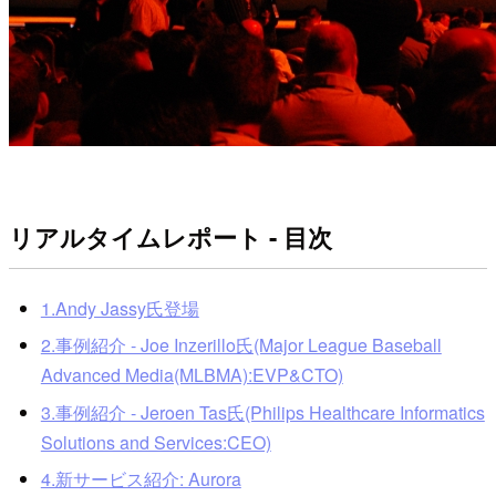
リアルタイムレポート - 目次
1.Andy Jassy氏登場
2.事例紹介 - Joe Inzerillo氏(Major League Baseball
Advanced Media(MLBMA):EVP&CTO)
3.事例紹介 - Jeroen Tas氏(Philips Healthcare Informatics
Solutions and Services:CEO)
4.新サービス紹介: Aurora