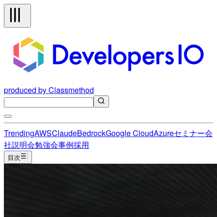
produced by Classmethod
Trending
AWS
Claude
Bedrock
Google Cloud
Azure
セミナー
会
社説明会
勉強会
事例
採用
目次