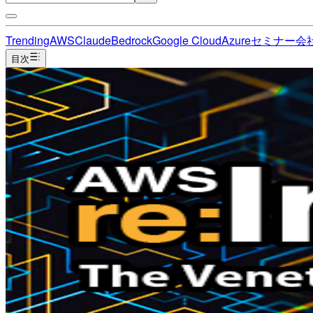
Trending
AWS
Claude
Bedrock
Google Cloud
Azure
セミナー
会
目次