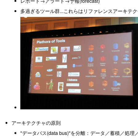
レポート→アラート→予報(forecast)
多過ぎるツール群...これらはリファレンスアーキ
アーキテクチャの原則
"データバス(data bus)"を分離：データ／蓄積／処理