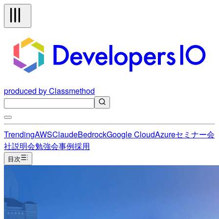
produced by Classmethod
Trending
AWS
Claude
Bedrock
Google Cloud
Azure
セミナー
会
社説明会
勉強会
事例
採用
目次