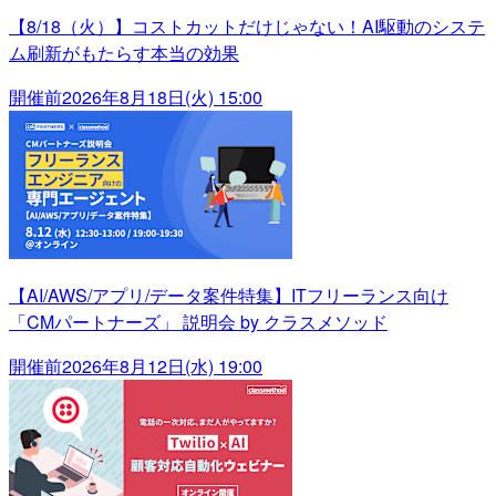
【8/18（火）】コストカットだけじゃない！AI駆動のシステ
ム刷新がもたらす本当の効果
開催前
2026年8月18日(火) 15:00
【AI/AWS/アプリ/データ案件特集】ITフリーランス向け
「CMパートナーズ」 説明会 by クラスメソッド
開催前
2026年8月12日(水) 19:00