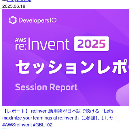
2025.06.18
【レポート】 re:Invent活用術が日本語で聴ける「Let's
maximize your learnings at re:Invent!」に参加しました！
#AWSreInvent #GBL102