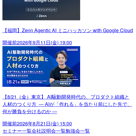
【福岡】Zenn Agentic AI ミニハッカソン with Google Cloud
開催前
2026年9月11日(金) 19:00
【8/21（金）東京】 AI駆動開発時代の、プロダクト組織と
人材のつくり方 ― AIが「作れる」を当たり前にした先で、
何が勝負を分けるのか ―
開催前
2026年8月21日(金) 15:00
セミナー一覧
会社説明会一覧
勉強会一覧