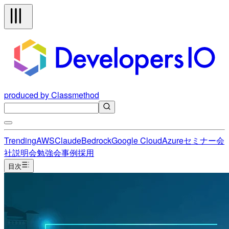
produced by Classmethod
Trending
AWS
Claude
Bedrock
Google Cloud
Azure
セミナー
会
社説明会
勉強会
事例
採用
目次