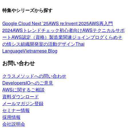
特集やシリーズから探す
Google Cloud Next ’25
AWS re:Invent 2025
AWS再入門
2024
AWSトレンドチェック
初心者向け
AWSテクニカルサポ
ート
AWS認定（資格）
製造業関連
ジョインブログ
くらめそ
の情シス
組織開発室の活動
デザイン
Thai
Language
Vietnamese Blog
お問い合わせ
クラスメソッドへの問い合わせ
DevelopersIOへのご意見
AWSに関するご相談
資料ダウンロード
メールマガジン登録
セミナー情報
採用情報
会社説明会