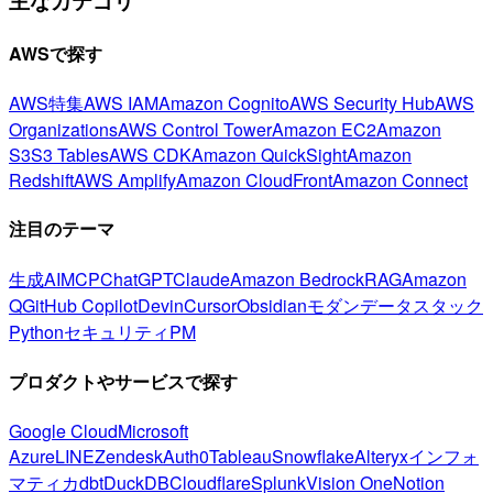
主なカテゴリ
AWSで探す
AWS特集
AWS IAM
Amazon Cognito
AWS Security Hub
AWS
Organizations
AWS Control Tower
Amazon EC2
Amazon
S3
S3 Tables
AWS CDK
Amazon QuickSight
Amazon
Redshift
AWS Amplify
Amazon CloudFront
Amazon Connect
注目のテーマ
生成AI
MCP
ChatGPT
Claude
Amazon Bedrock
RAG
Amazon
Q
GitHub Copilot
Devin
Cursor
Obsidian
モダンデータスタック
Python
セキュリティ
PM
プロダクトやサービスで探す
Google Cloud
Microsoft
Azure
LINE
Zendesk
Auth0
Tableau
Snowflake
Alteryx
インフォ
マティカ
dbt
DuckDB
Cloudflare
Splunk
Vision One
Notion