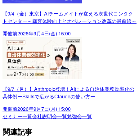
【9/4（金）東京】AIチームメイトが変える次世代コンタク
トセンター～顧客体験向上とオペレーション改革の最前線～
開催前
2026年9月4日(金) 15:00
【9/7（月）】Anthropic登壇！AIによる自治体業務効率化の
具体例ーSkillsで広がるClaudeの使い方ー
開催前
2026年9月7日(月) 15:00
セミナー一覧
会社説明会一覧
勉強会一覧
関連記事