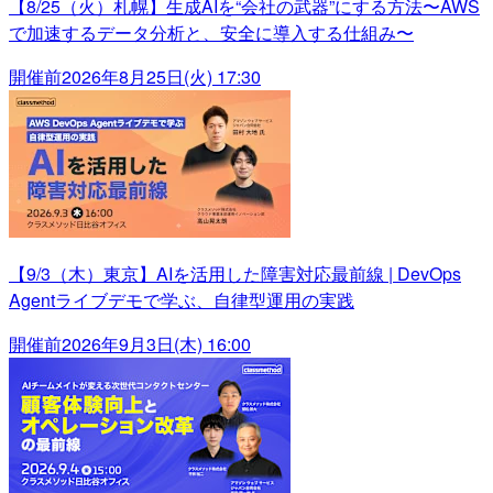
【8/25（火）札幌】生成AIを“会社の武器”にする方法〜AWS
で加速するデータ分析と、安全に導入する仕組み〜
開催前
2026年8月25日(火) 17:30
【9/3（木）東京】AIを活用した障害対応最前線 | DevOps
Agentライブデモで学ぶ、自律型運用の実践
開催前
2026年9月3日(木) 16:00