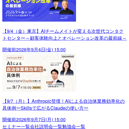
【9/4（金）東京】AIチームメイトが変える次世代コンタク
トセンター～顧客体験向上とオペレーション改革の最前線～
開催前
2026年9月4日(金) 15:00
【9/7（月）】Anthropic登壇！AIによる自治体業務効率化の
具体例ーSkillsで広がるClaudeの使い方ー
開催前
2026年9月7日(月) 15:00
セミナー一覧
会社説明会一覧
勉強会一覧