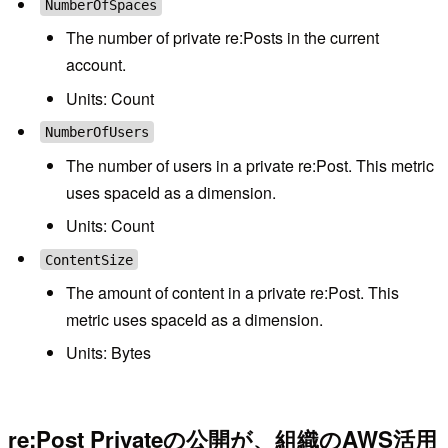
NumberOfSpaces
The number of private re:Posts in the current
account.
Units: Count
NumberOfUsers
The number of users in a private re:Post. This metric
uses spaceId as a dimension.
Units: Count
ContentSize
The amount of content in a private re:Post. This
metric uses spaceId as a dimension.
Units: Bytes
re:Post Privateの公開が、組織のAWS活用