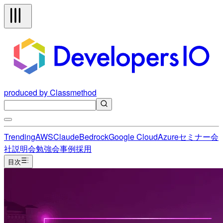
produced by Classmethod
Trending
AWS
Claude
Bedrock
Google Cloud
Azure
セミナー
会
社説明会
勉強会
事例
採用
目次