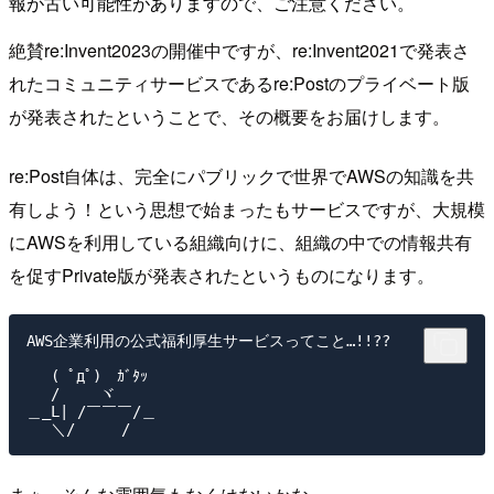
報が古い可能性がありますので、ご注意ください。
絶賛re:Invent2023の開催中ですが、re:Invent2021で発表さ
れたコミュニティサービスであるre:Postのプライベート版
が発表されたということで、その概要をお届けします。
re:Post自体は、完全にパブリックで世界でAWSの知識を共
有しよう！という思想で始まったもサービスですが、大規模
にAWSを利用している組織向けに、組織の中での情報共有
を促すPrivate版が発表されたというものになります。
AWS企業利用の公式福利厚生サービスってこと…!!??

　 ( ﾟдﾟ)　ｶﾞﾀｯ

　 /　　 ヾ

＿_L| /￣￣￣/＿
